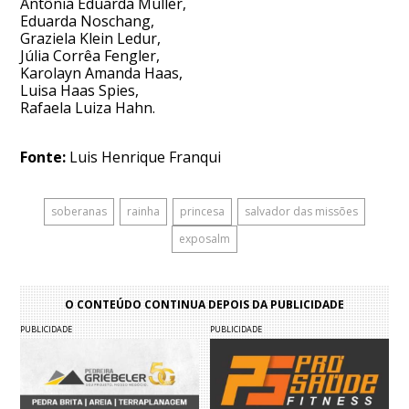
Antônia Eduarda Müller,
Eduarda Noschang,
Graziela Klein Ledur,
Júlia Corrêa Fengler,
Karolayn Amanda Haas,
Luisa Haas Spies,
Rafaela Luiza Hahn.
Fonte:
Luis Henrique Franqui
soberanas
rainha
princesa
salvador das missões
exposalm
O CONTEÚDO CONTINUA DEPOIS DA PUBLICIDADE
PUBLICIDADE
PUBLICIDADE