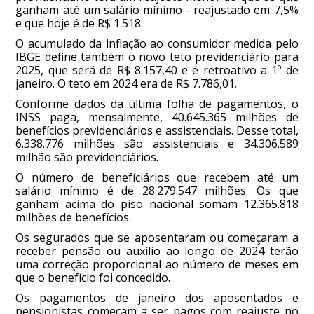
ganham até um salário mínimo - reajustado em 7,5%
e que hoje é de R$ 1.518.
O acumulado da inflação ao consumidor medida pelo
IBGE define também o novo teto previdenciário para
2025, que será de R$ 8.157,40 e é retroativo a 1º de
janeiro. O teto em 2024 era de R$ 7.786,01.
Conforme dados da última folha de pagamentos, o
INSS paga, mensalmente, 40.645.365 milhões de
benefícios previdenciários e assistenciais. Desse total,
6.338.776 milhões são assistenciais e 34.306.589
milhão são previdenciários.
O número de benefíciários que recebem até um
salário mínimo é de 28.279.547 milhões. Os que
ganham acima do piso nacional somam 12.365.818
milhões de benefícios.
Os segurados que se aposentaram ou começaram a
receber pensão ou auxílio ao longo de 2024 terão
uma correção proporcional ao número de meses em
que o benefício foi concedido.
Os pagamentos de janeiro dos aposentados e
pensionistas começam a ser pagos com reajuste no