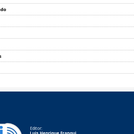
ado
s
Editor:
Luis Henrique Franqui