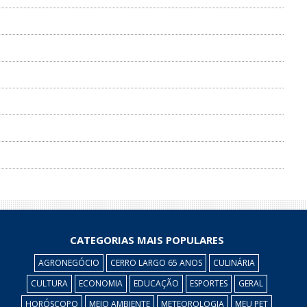
CATEGORIAS MAIS POPULARES
AGRONEGÓCIO
CERRO LARGO 65 ANOS
CULINÁRIA
CULTURA
ECONOMIA
EDUCAÇÃO
ESPORTES
GERAL
HORÓSCOPO
MEIO AMBIENTE
METEOROLOGIA
MEU PET