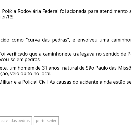
 Polícia Rodoviária Federal foi acionada para atendimento
ier/RS.
ecido como "curva das pedras", e envolveu uma caminho
 foi verificado que a caminhonete trafegava no sentido de 
ocou-se em pedras.
ete, um homem de 31 anos, natural de São Paulo das Missõ
ão, veio óbito no local.
itar e a Policial Civil. As causas do acidente ainda estão 
curva das pedras
porto xavier