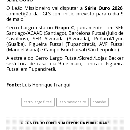
O Leão Missioneiro vai disputar a
Série Ouro 2026
,
competição da FGFS com início previsto para o dia 9
de maio.
Cerro Largo está no
Grupo C
, juntamente com SER
Santiago/ACAAD (Santiago), Barcelona Futsal (Julio de
Castilhos), SER Alvorada (Alvorada), Peñarol/Lyon
(Guaíba), Figueira Futsal (Tupanciretã), AVF Futsal
(Manoel Viana) e Campo Bom Futsal (São Leopoldo).
A estreia do Cerro Largo Futsal/Sicredi/Lojas Becker
será fora de casa, dia 9 de maio, contra o Figueira
Futsal em Tupanciretã.
Fonte:
Luis Henrique Franqui
cerro largo futsal
leão missioneiro
noninho
O CONTEÚDO CONTINUA DEPOIS DA PUBLICIDADE