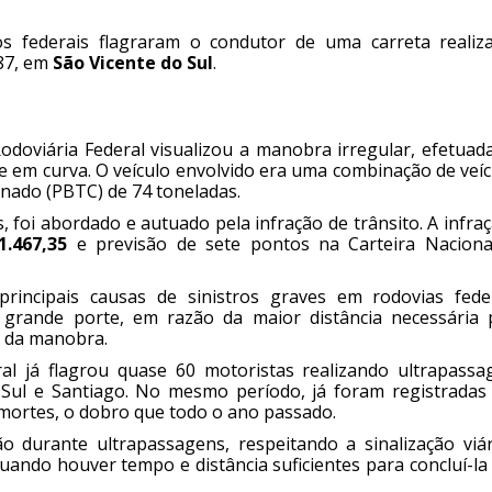
rios federais flagraram o condutor de uma carreta realiz
87, em
São Vicente do Sul
.
odoviária Federal visualizou a manobra irregular, efetuad
e em curva. O veículo envolvido era uma combinação de veí
nado (PBTC) de 74 toneladas.
 foi abordado e autuado pela infração de trânsito. A infra
1.467,35
e previsão de sete pontos na Carteira Naciona
rincipais causas de sinistros graves em rodovias feder
 grande porte, em razão da maior distância necessária 
o da manobra.
al já flagrou quase 60 motoristas realizando ultrapassa
Sul e Santiago. No mesmo período, já foram registradas 
 mortes, o dobro que todo o ano passado.
 durante ultrapassagens, respeitando a sinalização viár
uando houver tempo e distância suficientes para concluí-la