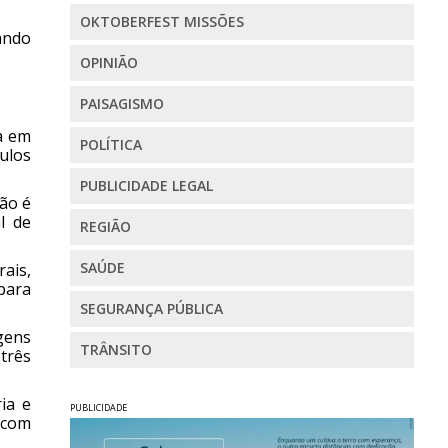
OKTOBERFEST MISSÕES
ando
OPINIÃO
PAISAGISMO
a em
POLÍTICA
culos
PUBLICIDADE LEGAL
ção é
l de
REGIÃO
SAÚDE
ais,
para
SEGURANÇA PÚBLICA
gens
TRÂNSITO
três
ia e
PUBLICIDADE
 com