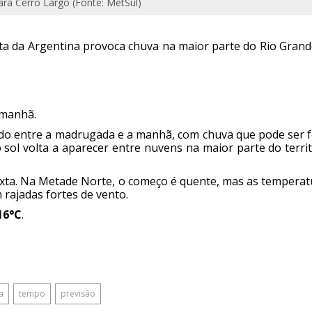
ra Cerro Largo (Fonte: MetSul)
sta da Argentina provoca chuva na maior parte do Rio Grand
 manhã.
udo entre a madrugada e a manhã, com chuva que pode ser f
 sol volta a aparecer entre nuvens na maior parte do terri
sexta. Na Metade Norte, o começo é quente, mas as temperat
 rajadas fortes de vento.
16°C
.
a
tempo
previsão