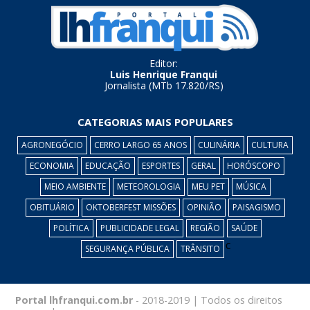
Editor:
Luis Henrique Franqui
Jornalista (MTb 17.820/RS)
CATEGORIAS MAIS POPULARES
AGRONEGÓCIO
CERRO LARGO 65 ANOS
CULINÁRIA
CULTURA
ECONOMIA
EDUCAÇÃO
ESPORTES
GERAL
HORÓSCOPO
MEIO AMBIENTE
METEOROLOGIA
MEU PET
MÚSICA
OBITUÁRIO
OKTOBERFEST MISSÕES
OPINIÃO
PAISAGISMO
POLÍTICA
PUBLICIDADE LEGAL
REGIÃO
SAÚDE
c
SEGURANÇA PÚBLICA
TRÂNSITO
Portal lhfranqui.com.br
- 2018-2019 | Todos os direitos