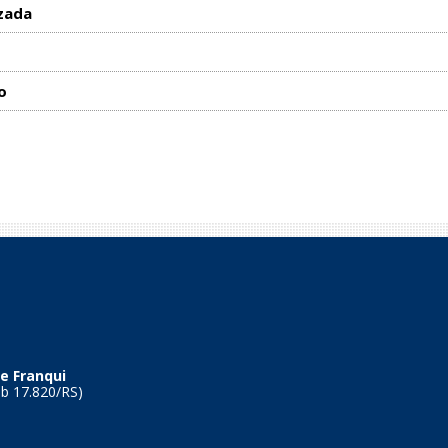
zada
o
e Franqui
Tb 17.820/RS)