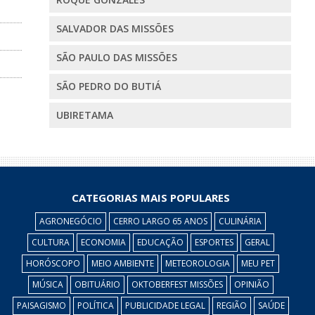
SALVADOR DAS MISSÕES
SÃO PAULO DAS MISSÕES
SÃO PEDRO DO BUTIÁ
UBIRETAMA
CATEGORIAS MAIS POPULARES
AGRONEGÓCIO
CERRO LARGO 65 ANOS
CULINÁRIA
CULTURA
ECONOMIA
EDUCAÇÃO
ESPORTES
GERAL
HORÓSCOPO
MEIO AMBIENTE
METEOROLOGIA
MEU PET
MÚSICA
OBITUÁRIO
OKTOBERFEST MISSÕES
OPINIÃO
PAISAGISMO
POLÍTICA
PUBLICIDADE LEGAL
REGIÃO
SAÚDE