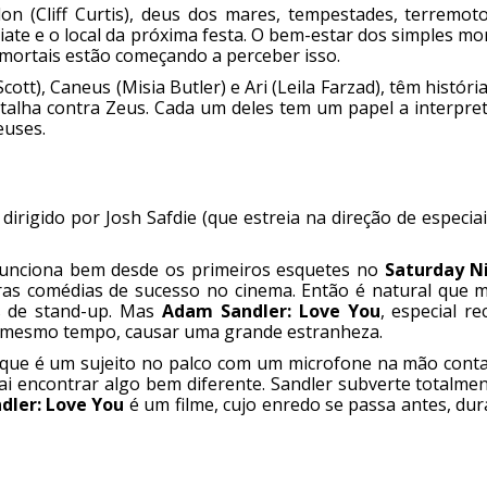
 (Cliff Curtis), deus dos mares, tempestades, terremoto
ate e o local da próxima festa. O bem-estar dos simples mo
 mortais estão começando a perceber isso.
cott), Caneus (Misia Butler) e Ari (Leila Farzad), têm históri
talha contra Zeus. Cada um deles tem um papel a interpret
euses.
rigido por Josh Safdie (que estreia na direção de especia
 Funciona bem desde os primeiros esquetes no
Saturday N
ras comédias de sucesso no cinema. Então é natural que m
s de stand-up. Mas
Adam Sandler: Love You
, especial r
ao mesmo tempo, causar uma grande estranheza.
que é um sujeito no palco com um microfone na mão cont
i encontrar algo bem diferente. Sandler subverte totalmen
dler: Love You
é um filme, cujo enredo se passa antes, du