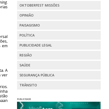
ming
.
OKTOBERFEST MISSÕES
órias
OPINIÃO
PAISAGISMO
POLÍTICA
rsal
ões,
PUBLICIDADE LEGAL
s em
REGIÃO
SAÚDE
a. A
 ver
SEGURANÇA PÚBLICA
TRÂNSITO
ios.
inha
stão
PUBLICIDADE
haan