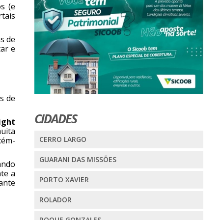
s (e
rtais
as de
ar e
is de
CIDADES
ight
uita
CERRO LARGO
ecém-
GUARANI DAS MISSÕES
ando
te a
PORTO XAVIER
rante
ROLADOR
ROQUE GONZALES