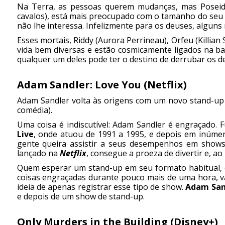
Na Terra, as pessoas querem mudanças, mas Poseidon
cavalos), está mais preocupado com o tamanho do seu i
não lhe interessa. Infelizmente para os deuses, alguns
Esses mortais, Riddy (Aurora Perrineau), Orfeu (Killian S
vida bem diversas e estão cosmicamente ligados na ba
qualquer um deles pode ter o destino de derrubar os d
Adam Sandler: Love You (Netflix)
Adam Sandler volta às origens com um novo stand-up di
comédia).
Uma coisa é indiscutível: Adam Sandler é engraçado.
Live
, onde atuou de 1991 a 1995, e depois em inúme
gente queira assistir a seus desempenhos em show
lançado na
Netflix
, consegue a proeza de divertir e, 
Quem esperar um stand-up em seu formato habitual, 
coisas engraçadas durante pouco mais de uma hora, va
ideia de apenas registrar esse tipo de show.
Adam San
e depois de um show de stand-up.
Only Murders in the Building (Disney+)