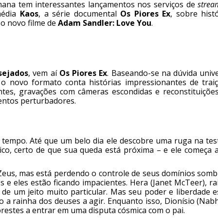
semana tem interessantes lançamentos nos serviços de
strea
omédia
Kaos
, a série documental
Os Piores Ex
, sobre hist
a o novo filme de
Adam Sandler: Love You
.
sejados
, vem aí
Os Piores Ex
. Baseando-se na dúvida unive
 novo formato conta histórias impressionantes de traiç
ntes, gravações com câmeras escondidas e reconstituiçõe
mentos perturbadores.
 tempo. Até que um belo dia ele descobre uma ruga na test
ico, certo de que sua queda está próxima – e ele começa a
Zeus, mas está perdendo o controle de seus domínios sombr
 e eles estão ficando impacientes. Hera (Janet McTeer), ra
de um jeito muito particular. Mas seu poder e liberdade e
 a rainha dos deuses a agir. Enquanto isso, Dionísio (Nab
 prestes a entrar em uma disputa cósmica com o pai.