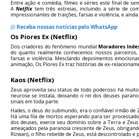
Entre ação e comédia, filmes e séries este final de 
A
Netflix
tem três estreias, incluindo a série de c
impressionantes de traições, farsas e violência, e aind
Receba nossas notícias pelo WhatsApp
Os Piores Ex (Netflix)
Dos criadores do fenômeno mundial
Moradores Inde
do quanto realmente conhecemos nossos parceiros, o
farsas e violência. Mesclando depoimentos emociona
animação, Os Piores Ex traz histórias de ex-relaciona
Kaos (Netflix)
Zeus aproveita seu status de todo poderoso há muito
neurose se instala, deixando o rei dos deuses parano
sinais em toda parte.
Hades, o deus do submundo, era o confiável irmão de 
Há uma fila de mortos esperando para ser processados
dos deuses, exerce seu domínio sobre a Terra e Zeus 
ameaçados pela paranoia crescente de Zeus, obrigando
Rizwan), o filho rebelde de Zeus, está descontrolado e