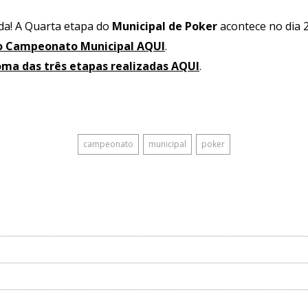
da! A Quarta etapa do
Municipal de Poker
acontece no dia 2
do Campeonato Municipal AQUI
.
oma das três etapas realizadas AQUI
.
campeonato
municipal
poker