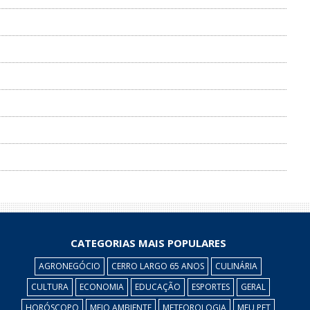
CATEGORIAS MAIS POPULARES
AGRONEGÓCIO
CERRO LARGO 65 ANOS
CULINÁRIA
CULTURA
ECONOMIA
EDUCAÇÃO
ESPORTES
GERAL
HORÓSCOPO
MEIO AMBIENTE
METEOROLOGIA
MEU PET