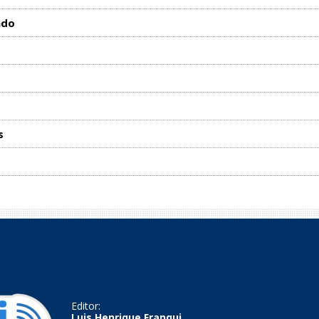
ado
s
Editor:
Luis Henrique Franqui