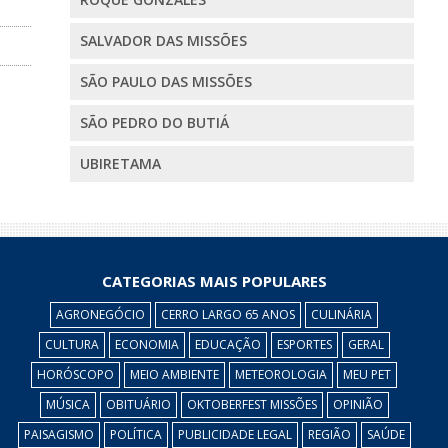
SALVADOR DAS MISSÕES
SÃO PAULO DAS MISSÕES
SÃO PEDRO DO BUTIÁ
UBIRETAMA
CATEGORIAS MAIS POPULARES
AGRONEGÓCIO
CERRO LARGO 65 ANOS
CULINÁRIA
CULTURA
ECONOMIA
EDUCAÇÃO
ESPORTES
GERAL
HORÓSCOPO
MEIO AMBIENTE
METEOROLOGIA
MEU PET
MÚSICA
OBITUÁRIO
OKTOBERFEST MISSÕES
OPINIÃO
PAISAGISMO
POLÍTICA
PUBLICIDADE LEGAL
REGIÃO
SAÚDE