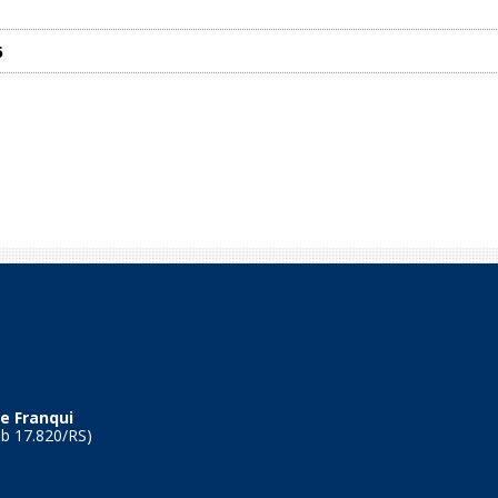
6
e Franqui
Tb 17.820/RS)