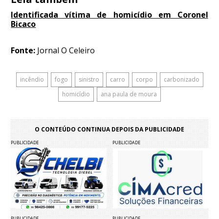
Identificada vítima de homicídio em Coronel
Bicaco
Fonte:
Jornal O Celeiro
incêndio
fogo
sinistro
carro
corpo
carbonizado
homicídio
ana paula de moura
O CONTEÚDO CONTINUA DEPOIS DA PUBLICIDADE
PUBLICIDADE
PUBLICIDADE
PUBLICIDADE
PUBLICIDADE