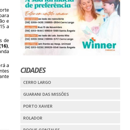
orte
 para
ão e
15 a
s de
(16)
,
Banda
erá a
CIDADES
ntes
ante
CERRO LARGO
GUARANI DAS MISSÕES
PORTO XAVIER
ROLADOR
ROQUE GONZALES