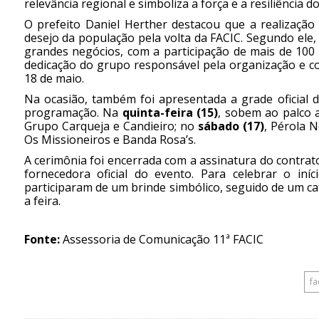
relevância regional e simboliza a força e a resiliência d
O prefeito Daniel Herther destacou que a realizaçã
desejo da população pela volta da FACIC. Segundo ele,
grandes negócios, com a participação de mais de 100
dedicação do grupo responsável pela organização e co
18 de maio.
Na ocasião, também foi apresentada a grade oficial 
programação. Na
quinta-feira (15)
, sobem ao palco 
Grupo Carqueja e Candieiro; no
sábado (17)
, Pérola N
Os Missioneiros e Banda Rosa’s.
A cerimônia foi encerrada com a assinatura do contrat
fornecedora oficial do evento. Para celebrar o in
participaram de um brinde simbólico, seguido de um c
a feira.
Fonte:
Assessoria de Comunicação 11ª FACIC
fa