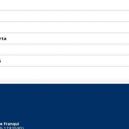
rta
6
e Franqui
Tb 17.820/RS)