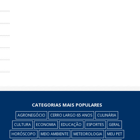
CATEGORIAS MAIS POPULARES
AGRONEGÓCIO
CERRO LARGO 65 ANOS
CULINÁRIA
CULTURA
ECONOMIA
EDUCAÇÃO
ESPORTES
GERAL
HORÓSCOPO
MEIO AMBIENTE
METEOROLOGIA
MEU PET