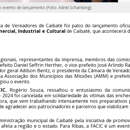
 evento de lançamento (Foto: Adriel Schardong)
a de Vereadores de Caibaté foi palco do lançamento oficia
ercial, Industrial e Cultural
de Caibaté, que acontecerá d
regionais, representantes da imprensa, membros das comis
eito Daniel Seffrin Herther, o vice-prefeito José Arlindo R
dor geral Adilson Bentz, o presidente da Câmara de Vereado
 da Associação dos Municípios das Missões (AMM) e prefeit
giou o evento.
CIC
, Rogério Souza, ressaltou o entusiasmo da comuni
 2024 foi cancelada em solidariedade às vítimas das enchen
ora, que vem trabalhando intensamente nos preparativos 
 de agradecer aos patrocinadores e parceiros que viabiliza
inistração municipal de Caibaté pela iniciativa de promov
 afeta a região e o estado. Para Ribas, a FACIC é um event