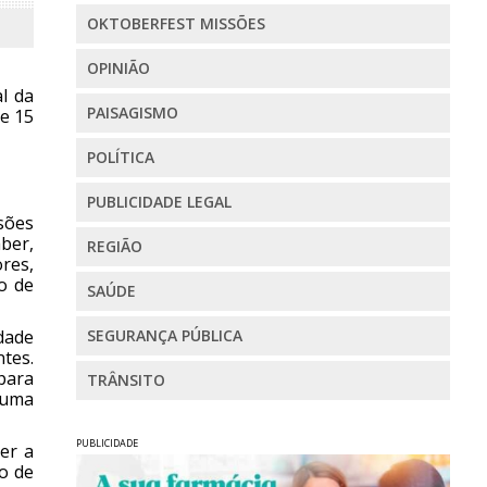
OKTOBERFEST MISSÕES
OPINIÃO
l da
PAISAGISMO
e 15
POLÍTICA
PUBLICIDADE LEGAL
sões
aber,
REGIÃO
res,
o de
SAÚDE
dade
SEGURANÇA PÚBLICA
tes.
para
TRÂNSITO
m uma
PUBLICIDADE
er a
o de