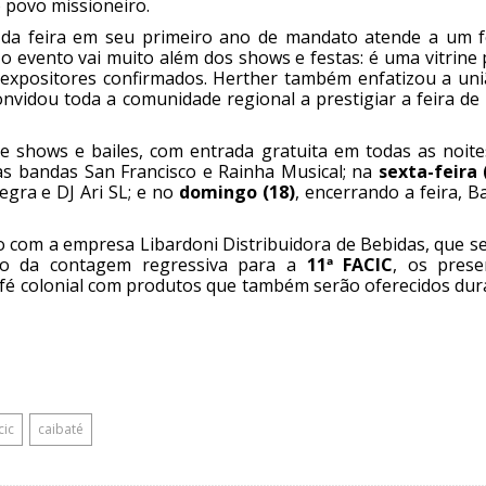
o povo missioneiro.
o da feira em seu primeiro ano de mandato atende a um f
 o evento vai muito além dos shows e festas: é uma vitrine
 expositores confirmados. Herther também enfatizou a uni
nvidou toda a comunidade regional a prestigiar a feira de 
de shows e bailes, com entrada gratuita em todas as noite
as bandas San Francisco e Rainha Musical; na
sexta-feira 
egra e DJ Ari SL; e no
domingo (18)
, encerrando a feira, 
o com a empresa Libardoni Distribuidora de Bebidas, que s
ício da contagem regressiva para a
11ª FACIC
, os prese
afé colonial com produtos que também serão oferecidos dur
cic
caibaté