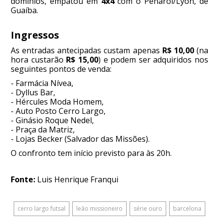
domínios, empatou em
4x4
com o Peñarol/Lyon, de
Guaíba.
Ingressos
As entradas antecipadas custam apenas
R$ 10,00
(na
hora custarão
R$ 15,00
) e podem ser adquiridos nos
seguintes pontos de venda:
- Farmácia Nívea,
- Dyllus Bar,
- Hércules Moda Homem,
- Auto Posto Cerro Largo,
- Ginásio Roque Nedel,
- Praça da Matriz,
- Lojas Becker (Salvador das Missões).
O confronto tem início previsto para às 20h.
Fonte:
Luis Henrique Franqui
cerro largo futsal
leão missioneiro
série ouro
barcelona