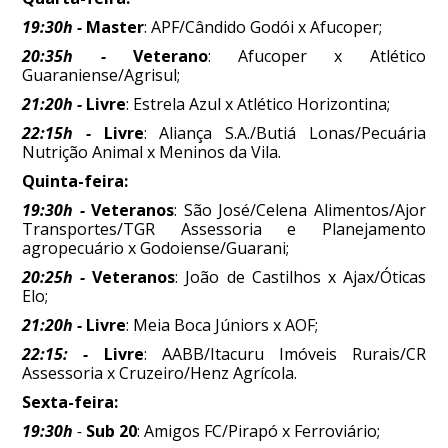
19:30h -
Master
: APF/Cândido Godói x Afucoper;
20:35h -
Veterano
: Afucoper x Atlético
Guaraniense/Agrisul;
21:20h -
Livre
: Estrela Azul x Atlético Horizontina;
22:15h -
Livre
: Aliança S.A./Butiá Lonas/Pecuária
Nutrição Animal x Meninos da Vila.
Quinta-feira:
19:30h -
Veteranos
: São José/Celena Alimentos/Ajor
Transportes/TGR Assessoria e Planejamento
agropecuário x Godoiense/Guarani;
20:25h -
Veteranos
: João de Castilhos x Ajax/Óticas
Elo;
21:20h -
Livre
: Meia Boca Júniors x AOF;
22:15: -
Livre
: AABB/Itacuru Imóveis Rurais/CR
Assessoria x Cruzeiro/Henz Agrícola.
Sexta-feira:
19:30h
-
Sub 20
: Amigos FC/Pirapó x Ferroviário;