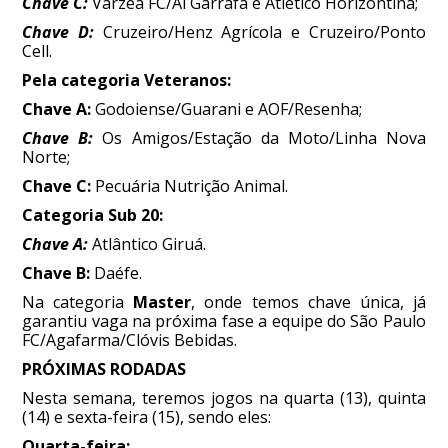
Chave C:
Várzea FC/Al Garrafa e Atlético Horizontina;
Chave D:
Cruzeiro/Henz Agrícola e Cruzeiro/Ponto
Cell.
Pela categoria Veteranos:
Chave A:
Godoiense/Guarani e AOF/Resenha;
Chave B:
Os Amigos/Estação da Moto/Linha Nova
Norte;
Chave C:
Pecuária Nutrição Animal.
Categoria Sub 20:
Chave A:
Atlântico Giruá.
Chave B:
Daéfe.
Na categoria
Master
, onde temos chave única, já
garantiu vaga na próxima fase a equipe do São Paulo
FC/Agafarma/Clóvis Bebidas.
PRÓXIMAS RODADAS
Nesta semana, teremos jogos na quarta (13), quinta
(14) e sexta-feira (15), sendo eles:
Quarta-feira: