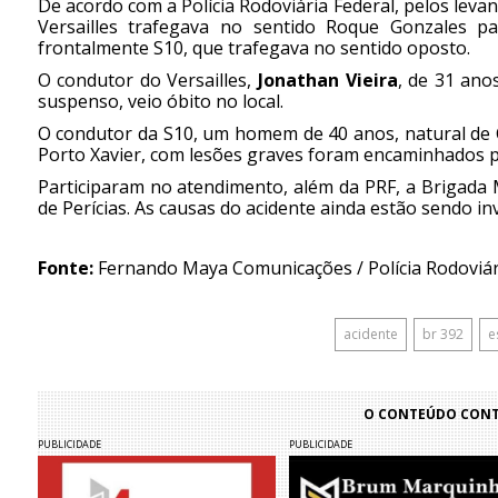
De acordo com a Polícia Rodoviária Federal, pelos levan
Versailles trafegava no sentido Roque Gonzales par
frontalmente S10, que trafegava no sentido oposto.
O condutor do Versailles,
Jonathan Vieira
, de 31 anos
suspenso, veio óbito no local.
O condutor da S10, um homem de 40 anos, natural de 
Porto Xavier, com lesões graves foram encaminhados pa
Participaram no atendimento, além da PRF, a Brigada Mil
de Perícias. As causas do acidente ainda estão sendo in
Fonte:
Fernando Maya Comunicações / Polícia Rodoviári
acidente
br 392
e
O CONTEÚDO CONTI
PUBLICIDADE
PUBLICIDADE