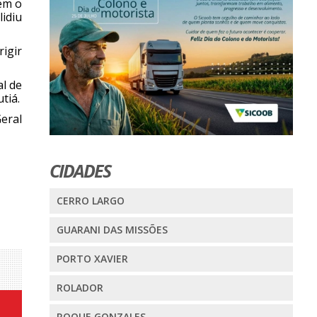
uem o
idiu
rigir
l de
tiá.
Geral
CIDADES
CERRO LARGO
GUARANI DAS MISSÕES
PORTO XAVIER
ROLADOR
ROQUE GONZALES