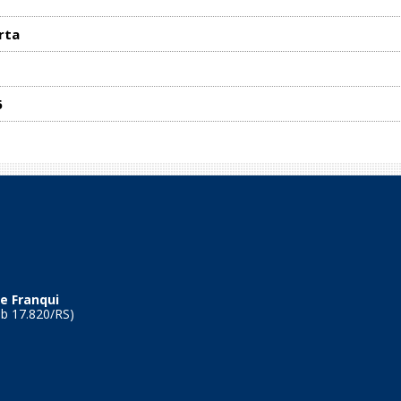
rta
6
e Franqui
Tb 17.820/RS)