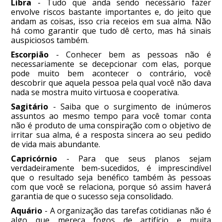
Libra
- Tudo que anda sendo necessário fazer
envolve riscos bastante importantes e, do jeito que
andam as coisas, isso cria receios em sua alma. Não
há como garantir que tudo dê certo, mas há sinais
auspiciosos também.
Escorpião
- Conhecer bem as pessoas não é
necessariamente se decepcionar com elas, porque
pode muito bem acontecer o contrário, você
descobrir que aquela pessoa pela qual você não dava
nada se mostra muito virtuosa e cooperativa.
Sagitário
- Saiba que o surgimento de inúmeros
assuntos ao mesmo tempo para você tomar conta
não é produto de uma conspiração com o objetivo de
irritar sua alma, é a resposta sincera ao seu pedido
de vida mais abundante.
Capricórnio
- Para que seus planos sejam
verdadeiramente bem-sucedidos, é imprescindível
que o resultado seja benéfico também às pessoas
com que você se relaciona, porque só assim haverá
garantia de que o sucesso seja consolidado.
Aquário
- A organização das tarefas cotidianas não é
algo que mereça fogos de artifício e muita