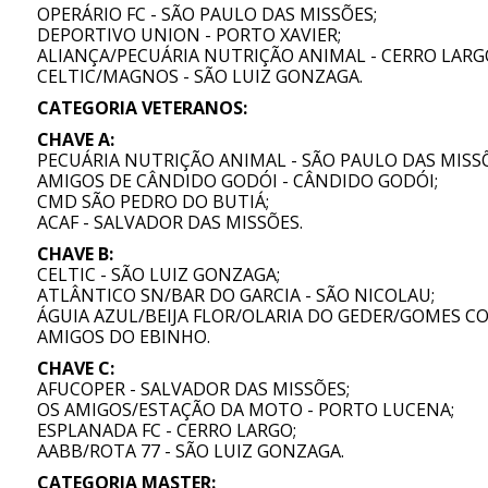
OPERÁRIO FC - SÃO PAULO DAS MISSÕES;
DEPORTIVO UNION - PORTO XAVIER;
ALIANÇA/PECUÁRIA NUTRIÇÃO ANIMAL - CERRO LARG
CELTIC/MAGNOS - SÃO LUIZ GONZAGA.
CATEGORIA VETERANOS:
CHAVE A:
PECUÁRIA NUTRIÇÃO ANIMAL - SÃO PAULO DAS MISSÕ
AMIGOS DE CÂNDIDO GODÓI - CÂNDIDO GODÓI;
CMD SÃO PEDRO DO BUTIÁ;
ACAF - SALVADOR DAS MISSÕES.
CHAVE B:
CELTIC - SÃO LUIZ GONZAGA;
ATLÂNTICO SN/BAR DO GARCIA - SÃO NICOLAU;
ÁGUIA AZUL/BEIJA FLOR/OLARIA DO GEDER/GOMES C
AMIGOS DO EBINHO.
CHAVE C:
AFUCOPER - SALVADOR DAS MISSÕES;
OS AMIGOS/ESTAÇÃO DA MOTO - PORTO LUCENA;
ESPLANADA FC - CERRO LARGO;
AABB/ROTA 77 - SÃO LUIZ GONZAGA.
CATEGORIA MASTER: