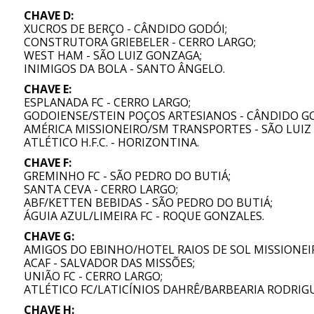
CHAVE D:
XUCROS DE BERÇO - CÂNDIDO GODÓI;
CONSTRUTORA GRIEBELER - CERRO LARGO;
WEST HAM - SÃO LUIZ GONZAGA;
INIMIGOS DA BOLA - SANTO ÂNGELO.
CHAVE E:
ESPLANADA FC - CERRO LARGO;
GODOIENSE/STEIN POÇOS ARTESIANOS - CÂNDIDO GO
AMÉRICA MISSIONEIRO/SM TRANSPORTES - SÃO LUIZ
ATLÉTICO H.F.C. - HORIZONTINA.
CHAVE F:
GREMINHO FC - SÃO PEDRO DO BUTIÁ;
SANTA CEVA - CERRO LARGO;
ABF/KETTEN BEBIDAS - SÃO PEDRO DO BUTIÁ;
ÁGUIA AZUL/LIMEIRA FC - ROQUE GONZALES.
CHAVE G:
AMIGOS DO EBINHO/HOTEL RAIOS DE SOL MISSIONEI
ACAF - SALVADOR DAS MISSÕES;
UNIÃO FC - CERRO LARGO;
ATLÉTICO FC/LATICÍNIOS DAHRÊ/BARBEARIA RODRIG
CHAVE H: