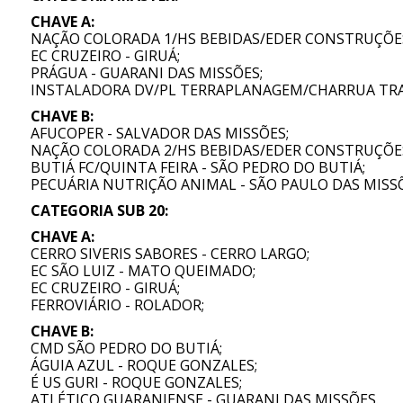
CHAVE A:
NAÇÃO COLORADA 1/HS BEBIDAS/EDER CONSTRUÇÕES
EC CRUZEIRO - GIRUÁ;
PRÁGUA - GUARANI DAS MISSÕES;
INSTALADORA DV/PL TERRAPLANAGEM/CHARRUA TRA
CHAVE B:
AFUCOPER - SALVADOR DAS MISSÕES;
NAÇÃO COLORADA 2/HS BEBIDAS/EDER CONSTRUÇÕE
BUTIÁ FC/QUINTA FEIRA - SÃO PEDRO DO BUTIÁ;
PECUÁRIA NUTRIÇÃO ANIMAL - SÃO PAULO DAS MISSÕ
CATEGORIA SUB 20:
CHAVE A:
CERRO SIVERIS SABORES - CERRO LARGO;
EC SÃO LUIZ - MATO QUEIMADO;
EC CRUZEIRO - GIRUÁ;
FERROVIÁRIO - ROLADOR;
CHAVE B:
CMD SÃO PEDRO DO BUTIÁ;
ÁGUIA AZUL - ROQUE GONZALES;
É US GURI - ROQUE GONZALES;
ATLÉTICO GUARANIENSE - GUARANI DAS MISSÕES.