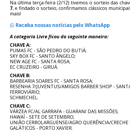
Na última terça-feira (2/12) tivemos o sorteio das cha
7
, e findado o sorteio, confirmamos clássicos municipa
mais!
Receba nossas notícias pelo WhatsApp
A categoria Livre ficou da seguinte maneira:
CHAVE A:
PUMAS FC - SÃO PEDRO DO BUTIÁ;
SKY BOX FC - SANTO ÂNGELO;
NEW AGE FC - SANTA ROSA;
EC CRUZEIRO - GIRUÁ.
CHAVE B:
BARBEARIA SOARES FC - SANTA ROSA;
RESENHA 7/JUVENTUS/AMIGOS BARBER SHOP - SANTA
FERROVIÁRIO;
SCHMECHEL.
CHAVE C:
VÁRZEA FC/AL GARRAFA - GUARANI DAS MISSÕES;
HAWAÍ - SETE DE SETEMBRO;
UNIÃO CERROLARGUENSE/AGRO QUERÊNCIA/CRECHE 
GALÁTICOS - PORTO XAVIER.