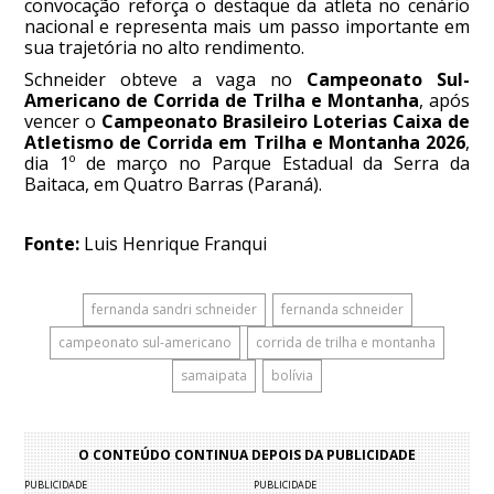
convocação reforça o destaque da atleta no cenário
nacional e representa mais um passo importante em
sua trajetória no alto rendimento.
Schneider obteve a vaga no
Campeonato Sul-
Americano de Corrida de Trilha e Montanha
, após
vencer o
Campeonato Brasileiro Loterias Caixa de
Atletismo de Corrida em Trilha e Montanha 2026
,
dia 1º de março no Parque Estadual da Serra da
Baitaca, em Quatro Barras (Paraná).
Fonte:
Luis Henrique Franqui
fernanda sandri schneider
fernanda schneider
campeonato sul-americano
corrida de trilha e montanha
samaipata
bolívia
O CONTEÚDO CONTINUA DEPOIS DA PUBLICIDADE
PUBLICIDADE
PUBLICIDADE