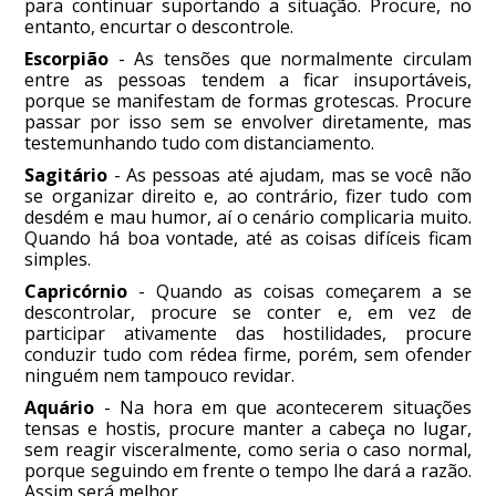
para continuar suportando a situação. Procure, no
entanto, encurtar o descontrole.
Escorpião
- As tensões que normalmente circulam
entre as pessoas tendem a ficar insuportáveis,
porque se manifestam de formas grotescas. Procure
passar por isso sem se envolver diretamente, mas
testemunhando tudo com distanciamento.
Sagitário
- As pessoas até ajudam, mas se você não
se organizar direito e, ao contrário, fizer tudo com
desdém e mau humor, aí o cenário complicaria muito.
Quando há boa vontade, até as coisas difíceis ficam
simples.
Capricórnio
- Quando as coisas começarem a se
descontrolar, procure se conter e, em vez de
participar ativamente das hostilidades, procure
conduzir tudo com rédea firme, porém, sem ofender
ninguém nem tampouco revidar.
Aquário
- Na hora em que acontecerem situações
tensas e hostis, procure manter a cabeça no lugar,
sem reagir visceralmente, como seria o caso normal,
porque seguindo em frente o tempo lhe dará a razão.
Assim será melhor.