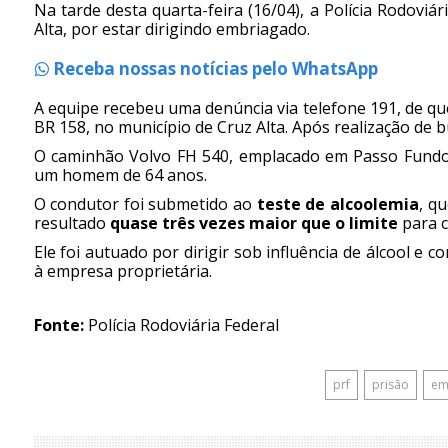
Na tarde desta quarta-feira (16/04), a Polícia Rodovi
Alta, por estar dirigindo embriagado.
Receba nossas notícias pelo WhatsApp
A equipe recebeu uma denúncia via telefone 191, de q
BR 158, no município de Cruz Alta. Após realização de b
O caminhão Volvo FH 540, emplacado em Passo Fundo, 
um homem de 64 anos.
O condutor foi submetido ao
teste de alcoolemia
, q
resultado
quase três vezes maior que o limite
para c
Ele foi autuado por dirigir sob influência de álcool e c
à empresa proprietária.
Fonte:
Polícia Rodoviária Federal
prf
prisão
em