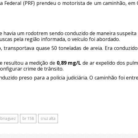
ária Federal (PRF) prendeu o motorista de um caminhão, em
ue havia um rodotrem sendo conduzido de maneira suspeita 
uscas pela região informada, o veículo foi abordado.
transportava quase 50 toneladas de areia. Era conduzido
ue resultou a medição de
0,89 mg/L
de ar expelido dos pulm
onfigurar crime de trânsito.
onduzido preso para a polícia judiciária. O caminhão foi ent
briaguez
br 158
cruz alta