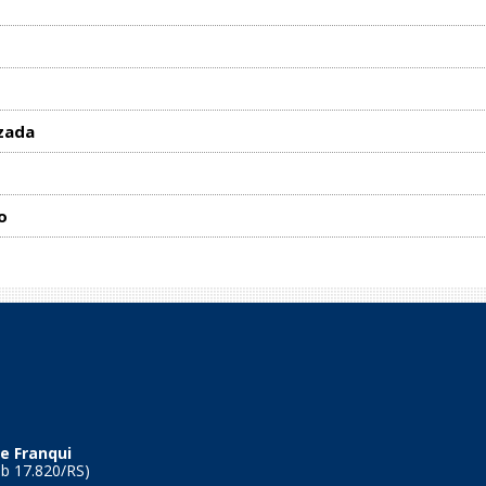
zada
o
e Franqui
Tb 17.820/RS)