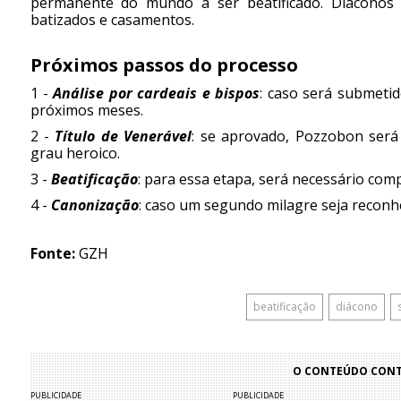
permanente do mundo a ser beatificado. Diáconos
batizados e casamentos.
Próximos passos do processo
1 -
Análise por cardeais e bispos
: caso será submetid
próximos meses.
2 -
T
ítulo de Venerável
: se aprovado, Pozzobon será
grau heroico.
3 -
Beatificação
: para essa etapa, será necessário com
4 -
Canonização
: caso um segundo milagre seja reconhe
Fonte:
GZH
beatificação
diácono
O CONTEÚDO CONTI
PUBLICIDADE
PUBLICIDADE