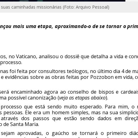
suas caminhadas missionárias (Foto: Arquivo Pessoal)
ançou mais uma etapa, aproximando-o de se tornar o prim
s, no Vaticano, analisou o dossiê que detalha a vida e co
 processo.
s foi feita por consultores teólogos, no último dia 4 de m
 e evidências sobre as obras feitas por Pozzobon em vida, 
será encaminhado agora ao conselho de bispos e cardeai
ma possível canonização (
veja as etapas abaixo
).
m processo que está sendo muito esperado. Para mim, o 
às pessoas. Ele era um homem simples, mas na sua simplici
ce através dos passos que estão sendo dados em direç
o de Santa Maria.
 sejam aprovadas, o gaúcho se tornará o primeiro diá