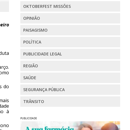
OKTOBERFEST MISSÕES
OPINIÃO
eiro
PAISAGISMO
POLÍTICA
nduta
PUBLICIDADE LEGAL
REGIÃO
arço.
como
SAÚDE
s do
SEGURANÇA PÚBLICA
mais
TRÂNSITO
dade
ão à
PUBLICIDADE
cono