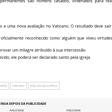
 permanentes são homens casados, ordenados para real
o a uma nova avaliação no Vaticano. O resultado deve sair
 oficialmente reconhecido como alguém que viveu virtude
provar um milagre atribuído à sua intercessão.
cido, ele poderá ser declarado santo pela igreja.
santo
vaticano
joão luiz pozzobon
NUA DEPOIS DA PUBLICIDADE
PUBLICIDADE
PUBLICIDADE