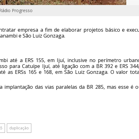
 Rádio Progresso
ntratar empresa a fim de elaborar projetos básico e execu
Panambi e São Luiz Gonzaga.
bi até a ERS 155, em Ijuí, inclusive no perímetro urban
o para Catuípe Ijuí, até ligação com a BR 392 e ERS 344
é as ERSs 165 e 168, em São Luiz Gonzaga. O valor tota
 implantação das vias paralelas da BR 285, mas esse é o
85
duplicação