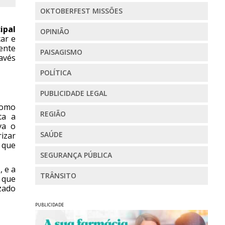
OKTOBERFEST MISSÕES
ipal
OPINIÃO
ar e
sente
PAISAGISMO
ravés
POLÍTICA
PUBLICIDADE LEGAL
como
REGIÃO
ta a
va o
SAÚDE
rizar
 que
SEGURANÇA PÚBLICA
, e a
TRÂNSITO
 que
izado
PUBLICIDADE