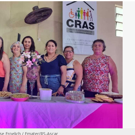
ise Froelich / Emater/RS-Ascar