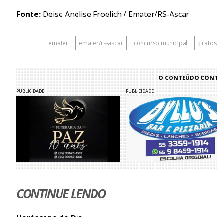
Fonte:
Deise Anelise Froelich / Emater/RS-Ascar
emater
emater/rs-ascar
concurso municipal
pratos
O CONTEÚDO CONTI
PUBLICIDADE
PUBLICIDADE
CONTINUE LENDO