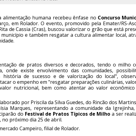
 na alimentação humana recebeu ênfase no
Concurso Munic
março, em Rolador. O evento, promovido pela Emater/RS-Asc
Rita de Cassia (Cras), buscou valorizar o grão que está pre
 município e também resgatar a cultura alimentar local, at
idade.
entação de pratos diversos e decorados, tendo o milho 
ia, onde existe envolvimento das comunidades, possibili
história de sucesso e de valorização do local", obser
stacar o empenho em "resgatar preparações culinárias, valo
de valor nutricional, bem como atentar ao valor econômico
aborado por Priscila da Silva Guedes, do Rincão dos Martins
ísia Marques, representando a comunidade da Igrejinha,
iciparão do
Festival de Pratos Típicos de Milho
a ser real
 no próximo dia 25 de abril.
ercado Campeiro, filial de Rolador.