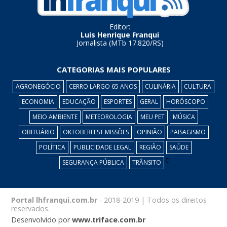
Editor:
Luis Henrique Franqui
Jornalista (MTb 17.820/RS)
CATEGORIAS MAIS POPULARES
AGRONEGÓCIO
CERRO LARGO 65 ANOS
CULINÁRIA
CULTURA
ECONOMIA
EDUCAÇÃO
ESPORTES
GERAL
HORÓSCOPO
MEIO AMBIENTE
METEOROLOGIA
MEU PET
MÚSICA
OBITUÁRIO
OKTOBERFEST MISSÕES
OPINIÃO
PAISAGISMO
POLÍTICA
PUBLICIDADE LEGAL
REGIÃO
SAÚDE
c
SEGURANÇA PÚBLICA
TRÂNSITO
Portal lhfranqui.com.br
- 2018-2019 | Todos os direitos
reservados.
Desenvolvido por
www.triface.com.br