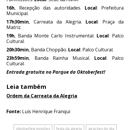
16h
, Recepção das autoridades.
Local
: Prefeitura
Municipal.
17h30min
, Carreata da Alegria.
Local
: Praça da
Matriz.
19h
, Banda Monte Carlo Instrumental.
Local
: Palco
Cultural.
20h30min
, Banda Choppão.
Local
: Palco Cultural.
23h59min
, Banda Rainha Musical.
Local
: Palco
Cultural.
Entrada gratuita no Parque da Oktoberfest!
Leia também
Ordem da Carreata da Alegria
Fonte:
Luis Henrique Franqui
oktoberfest missões
festa da alegria
atrações do dia