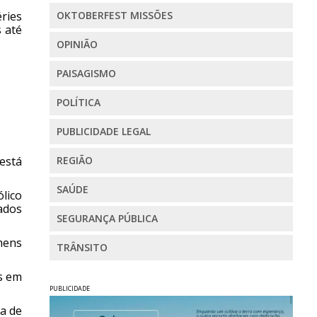
éries
OKTOBERFEST MISSÕES
 até
OPINIÃO
PAISAGISMO
POLÍTICA
PUBLICIDADE LEGAL
 está
REGIÃO
SAÚDE
lico
ados
SEGURANÇA PÚBLICA
mens
TRÂNSITO
s em
PUBLICIDADE
ta de