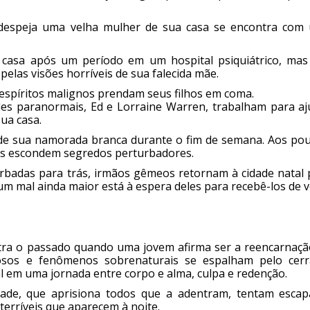
despeja uma velha mulher de sua casa se encontra com
casa após um período em um hospital psiquiátrico, mas
elas visões horríveis de sua falecida mãe.
espíritos malignos prendam seus filhos em coma.
ades paranormais, Ed e Lorraine Warren, trabalham para aj
ua casa.
 de sua namorada branca durante o fim de semana. Aos pou
oas escondem segredos perturbadores.
urbadas para trás, irmãos gêmeos retornam à cidade natal 
 mal ainda maior está à espera deles para recebê-los de vo
tra o passado quando uma jovem afirma ser a reencarnaçã
osos e fenômenos sobrenaturais se espalham pelo cerr
l em uma jornada entre corpo e alma, culpa e redenção.
ade, que aprisiona todos que a adentram, tentam escap
terríveis que aparecem à noite.