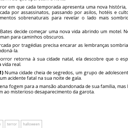
error em que cada temporada apresenta uma nova história,
ada por assassinatos, passando por asilos, hotéis e culto
elementos sobrenaturais para revelar o lado mais sombri
ates decide começar uma nova vida abrindo um motel. N
orman para caminhos obscuros.
cada por tragédias precisa encarar as lembranças sombria
ndoná-la.
ror retorna à sua cidade natal, ela descobre que o espí
vida real.
1)
Numa cidade cheia de segredos, um grupo de adolescent
 acidente fatal na sua noite de gala.
ena fogem para a mansão abandonada de sua família, mas 
m ao misterioso desaparecimento da garota.
e
terror
halloween