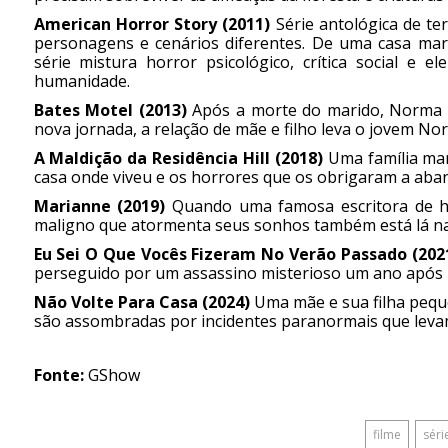
American Horror Story (2011)
Série antológica de t
personagens e cenários diferentes. De uma casa marc
série mistura horror psicológico, crítica social e 
humanidade.
Bates Motel (2013)
Após a morte do marido, Norma B
nova jornada, a relação de mãe e filho leva o jovem N
A Maldição da Residência Hill (2018)
Uma família mar
casa onde viveu e os horrores que os obrigaram a aba
Marianne (2019)
Quando uma famosa escritora de hor
maligno que atormenta seus sonhos também está lá na 
Eu Sei O Que Vocês Fizeram No Verão Passado (202
perseguido por um assassino misterioso um ano após um
Não Volte Para Casa (2024)
Uma mãe e sua filha pequ
são assombradas por incidentes paranormais que leva
Fonte:
GShow
filme
séri