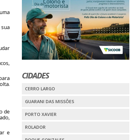
 uma
 sua
udar
cos,
CIDADES
para
lta.
CERRO LARGO
GUARANI DAS MISSÕES
o de
PORTO XAVIER
ado,
ROLADOR
ar e
ROQUE GONZALES