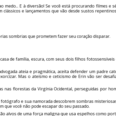
o medo... E à diversão! Se você está procurando filmes e s
clássicos e lançamentos que vão desde sustos repentinos
órias sombrias que prometem fazer seu coração disparar.
sa de família, escura, com seus dois filhos fotossensíveis
dvogada ateia e pragmática, aceita defender um padre cató
orcizar. Mas o ateísmo e ceticismo de Erin vão ser desafi
 nas florestas da Virgínia Ocidental, perseguidas por ho
fotógrafo e sua namorada descobrem sombras misteriosa
dem que você não pode escapar do seu passado.
 são alvos de uma força maligna que usa espelhos como por