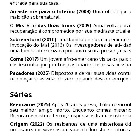
entrada para sua casa.
Arraste-me para o Inferno (2009)
Uma oficial que 
maldição sobrenatural.
O Mistério das Duas Irmãs (2009)
Anna volta para 
recuperação é comprometida por sua madrasta cruel e p
Sobrenatural (2010)
Uma família procura impedir que 
Invocação do Mal (2013) Os investigadores de ativid
uma família aterrorizada por uma escura presença na s
Corra (2017)
Um jovem afro-americano visita os pais
ele desconfia que por trás das aparências essas pess
Pecadores (2025)
Dispostos a deixar suas vidas cont
recomeçar suas vidas do zero, quando descobrem que um
Séries
Reencarne (2025)
Após 20 anos preso, Túlio reencon
seu melhor amigo morto. Enquanto crimes misteri
Reencarne mistura terror, suspense e drama existencia
Origem (2022)
Os residentes de uma misteriosa cid
precisam sobreviver às ameaças da floresta e criaturas 