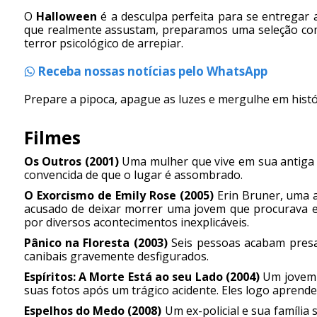
O
Halloween
é a desculpa perfeita para se entregar a
que realmente assustam, preparamos uma seleção com 
terror psicológico de arrepiar.
Receba nossas notícias pelo WhatsApp
Prepare a pipoca, apague as luzes e mergulhe em hist
Filmes
Os Outros (2001)
Uma mulher que vive em sua antiga ca
convencida de que o lugar é assombrado.
O Exorcismo de Emily Rose (2005)
Erin Bruner, uma a
acusado de deixar morrer uma jovem que procurava ex
por diversos acontecimentos inexplicáveis.
Pânico na Floresta (2003)
Seis pessoas acabam presas
canibais gravemente desfigurados.
Espíritos: A Morte Está ao seu Lado (2004)
Um jovem 
suas fotos após um trágico acidente. Eles logo apren
Espelhos do Medo (2008)
Um ex-policial e sua família