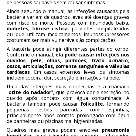
de pessoas saudáveis sem causar sintomas.
Ainda segundo o manual, as infecções causadas pela
bactéria variam de quadros leves até doenças graves
com risco de morte. Pessoas com imunidade baixa,
diabetes
,
fibrose cística
, pacientes hospitalizados
ou que utilizam medicamentos imunossupressores
costumam ser mais vulneráveis às complicações.
A bactéria pode atingir diferentes partes do corpo.
Conforme o manual,
ela pode causar infecções nos
ouvidos, pele, olhos, pulmões, trato urinário,
ossos, articulações, corrente sanguínea e válvulas
cardíacas
. Em casos externos leves, os sintomas
incluem coceira, dor, secreção e irritações na pele.
Uma das infecções mais conhecidas é a chamada
"
otite do nadador
", que provoca dor e secreção no
ouvido após contato com água contaminada. A
bactéria também pode causar
foliculite
, formando
pequenas lesões parecidas com espinhas,
principalmente após contato prolongado com água
de banheiras ou piscinas mal higienizadas.
Quadros mais graves podem envolver
pneumonia
hospitalar
, especialmente em pacientes internados