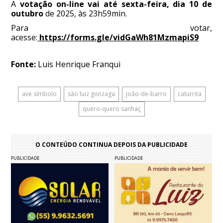
A
votação on-line vai até sexta-feira, dia 10 de
outubro
de 2025, às 23h59min.
Para votar,
acesse:
https://forms.gle/vidGaWh81MzmapiS9
Fonte:
Luis Henrique Franqui
ave símbolo
são luiz gonzaga
joão-de-barro
caturrita
quero-quero sanhaç
O CONTEÚDO CONTINUA DEPOIS DA PUBLICIDADE
PUBLICIDADE
PUBLICIDADE