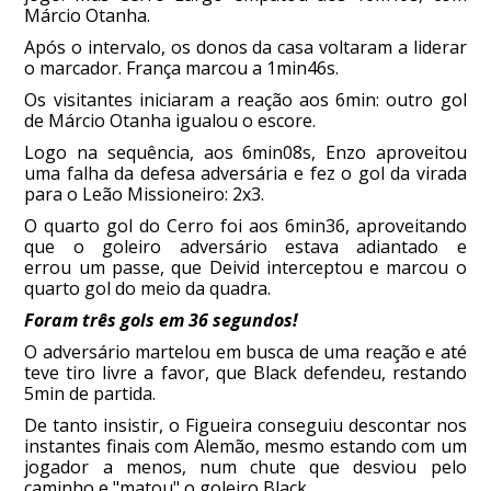
Márcio Otanha.
Após o intervalo, os donos da casa voltaram a liderar
o marcador. França marcou a 1min46s.
Os visitantes iniciaram a reação aos 6min: outro gol
de Márcio Otanha igualou o escore.
Logo na sequência, aos 6min08s, Enzo aproveitou
uma falha da defesa adversária e fez o gol da virada
para o Leão Missioneiro: 2x3.
O quarto gol do Cerro foi aos 6min36, aproveitando
que o goleiro adversário estava adiantado e
errou um passe, que Deivid interceptou e marcou o
quarto gol do meio da quadra.
Foram três gols em 36 segundos!
O adversário martelou em busca de uma reação e até
teve tiro livre a favor, que Black defendeu, restando
5min de partida.
De tanto insistir, o Figueira conseguiu descontar nos
instantes finais com Alemão, mesmo estando com um
jogador a menos, num chute que desviou pelo
caminho e "matou" o goleiro Black.