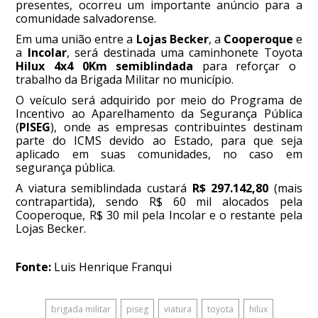
presentes, ocorreu um importante anúncio para a
comunidade salvadorense.
Em uma união entre a
Lojas Becker
, a
Cooperoque
e
a
Incolar
, será destinada uma caminhonete Toyota
Hilux 4x4 0Km semiblindada
para reforçar o
trabalho da Brigada Militar no município.
O veículo será adquirido por meio do Programa de
Incentivo ao Aparelhamento da Segurança Pública
(
PISEG
), onde as empresas contribuintes destinam
parte do ICMS devido ao Estado, para que seja
aplicado em suas comunidades, no caso em
segurança pública.
A viatura semiblindada custará
R$ 297.142,80
(mais
contrapartida), sendo R$ 60 mil alocados pela
Cooperoque, R$ 30 mil pela Incolar e o restante pela
Lojas Becker.
Fonte:
Luis Henrique Franqui
brigada militar
piseg
viatura
toyota
hilux