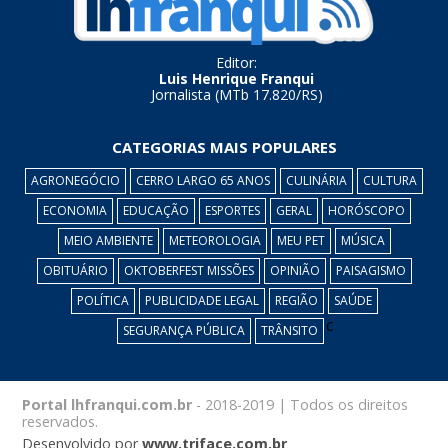
Editor:
Luis Henrique Franqui
Jornalista (MTb 17.820/RS)
CATEGORIAS MAIS POPULARES
AGRONEGÓCIO
CERRO LARGO 65 ANOS
CULINÁRIA
CULTURA
ECONOMIA
EDUCAÇÃO
ESPORTES
GERAL
HORÓSCOPO
MEIO AMBIENTE
METEOROLOGIA
MEU PET
MÚSICA
OBITUÁRIO
OKTOBERFEST MISSÕES
OPINIÃO
PAISAGISMO
POLÍTICA
PUBLICIDADE LEGAL
REGIÃO
SAÚDE
c
SEGURANÇA PÚBLICA
TRÂNSITO
Portal lhfranqui.com.br
- 2018-2019 | Todos os direitos
reservados.
Desenvolvido por
www.triface.com.br