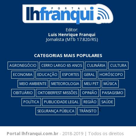
Editor:
Luis Henrique Franqui
Jornalista (MTb 17.820/RS)
CATEGORIAS MAIS POPULARES
AGRONEGÓCIO
CERRO LARGO 65 ANOS
CULINÁRIA
CULTURA
ECONOMIA
EDUCAÇÃO
ESPORTES
GERAL
HORÓSCOPO
MEIO AMBIENTE
METEOROLOGIA
MEU PET
MÚSICA
OBITUÁRIO
OKTOBERFEST MISSÕES
OPINIÃO
PAISAGISMO
POLÍTICA
PUBLICIDADE LEGAL
REGIÃO
SAÚDE
c
SEGURANÇA PÚBLICA
TRÂNSITO
Portal lhfranqui.com.br
- 2018-2019 | Todos os direitos