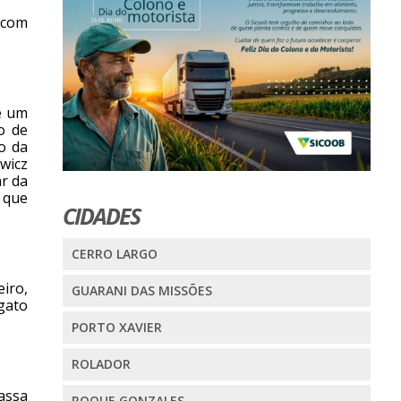
 com
e um
o de
o da
wicz
ar da
r que
CIDADES
CERRO LARGO
iro,
GUARANI DAS MISSÕES
gato
PORTO XAVIER
ROLADOR
assa
ROQUE GONZALES