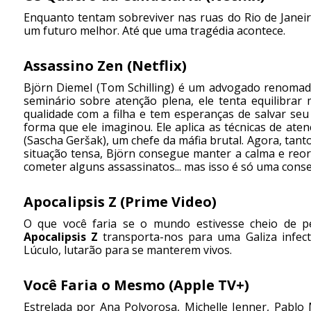
Enquanto tentam sobreviver nas ruas do Rio de Jane
um futuro melhor. Até que uma tragédia acontece.
Assassino Zen (Netflix)
Björn Diemel (Tom Schilling) é um advogado renomad
seminário sobre atenção plena, ele tenta equilibrar
qualidade com a filha e tem esperanças de salvar s
forma que ele imaginou. Ele aplica as técnicas de at
(Sascha Geršak), um chefe da máfia brutal. Agora, tanto
situação tensa, Björn consegue manter a calma e reorg
cometer alguns assassinatos... mas isso é só uma cons
Apocalipsis Z (Prime Video)
O que você faria se o mundo estivesse cheio de p
Apocalipsis Z
transporta-nos para uma Galiza infec
Lúculo, lutarão para se manterem vivos.
Você Faria o Mesmo (Apple TV+)
Estrelada por Ana Polvorosa, Michelle Jenner, Pabl