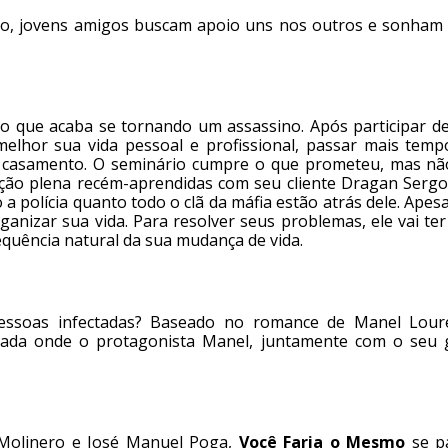
iro, jovens amigos buscam apoio uns nos outros e sonham
o que acaba se tornando um assassino. Após participar d
 melhor sua vida pessoal e profissional, passar mais temp
eu casamento. O seminário cumpre o que prometeu, mas nã
enção plena recém-aprendidas com seu cliente Dragan Sergo
 a polícia quanto todo o clã da máfia estão atrás dele. Apes
anizar sua vida. Para resolver seus problemas, ele vai te
equência natural da sua mudança de vida.
essoas infectadas? Baseado no romance de Manel Loure
tada onde o protagonista Manel, juntamente com o seu 
o Molinero e José Manuel Poga,
Você Faria o Mesmo
se p