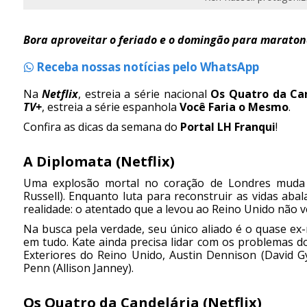
Bora aproveitar o feriado e o domingão para maraton
Receba nossas notícias pelo WhatsApp
Na
Netflix
, estreia a série nacional
Os Quatro da Ca
TV+
, estreia a série espanhola
Você Faria o Mesmo
.
Confira as dicas da semana do
Portal LH Franqui
!
A Diplomata (Netflix)
Uma explosão mortal no coração de Londres muda 
Russell). Enquanto luta para reconstruir as vidas ab
realidade: o atentado que a levou ao Reino Unido não v
Na busca pela verdade, seu único aliado é o quase ex-
em tudo. Kate ainda precisa lidar com os problemas 
Exteriores do Reino Unido, Austin Dennison (David Gy
Penn (Allison Janney).
Os Quatro da Candelária (Netflix)