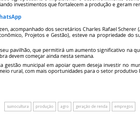
iando investimentos que fortalecem a produção e geram r
WhatsApp
zen, acompanhado dos secretários Charles Rafael Scherer (
onômico, Projetos e Gestão), esteve na propriedade do s
 seu pavilhão, que permitirá um aumento significativo na qu
obra devem começar ainda nesta semana.
da gestão municipal em apoiar quem deseja investir no muni
o rural, com mais oportunidades para o setor produtivo l
suinocultura
produção
agro
geração de renda
empregos