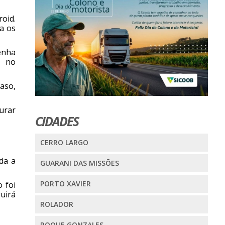
roid.
a os
enha
s no
aso,
gurar
CIDADES
CERRO LARGO
da a
GUARANI DAS MISSÕES
PORTO XAVIER
 foi
uirá
ROLADOR
ROQUE GONZALES