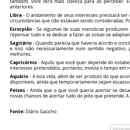
também, você terá mais clareza para as perceber.
anteriores.
Libra
- O andamento de seus interesses precisará ser
circunstâncias que não estavam sendo consideradas. Por
Escorpião
- Se algumas de suas manobras produzem re
repensar tudo e se dedicar a fazer as coisas se adapta
Sagitário
- Quando parecia que haveria acordo e conci
e isso não necessariamente num sentido negativo, 
melhores.
Capricórnio
- Aquilo que você quer depende do estabe
interesses pretendidos, portanto, invista o tempo em r
Aquário
- A boa vida, além de ser produto do que aco
disponíveis, ainda que temporariamente sejam escassos
Peixes
- Ainda que o que você queria acertar se desa
novas chances de acertar tudo do jeito que pretende. A 
Fonte:
Diário Gaúcho
horóscop