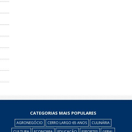
CATEGORIAS MAIS POPULARES
AGRONEGÓCIO
CERRO LARGO 65 ANOS
CULINÁRIA
CULTURA
ECONOMIA
EDUCAÇÃO
ESPORTES
GERAL