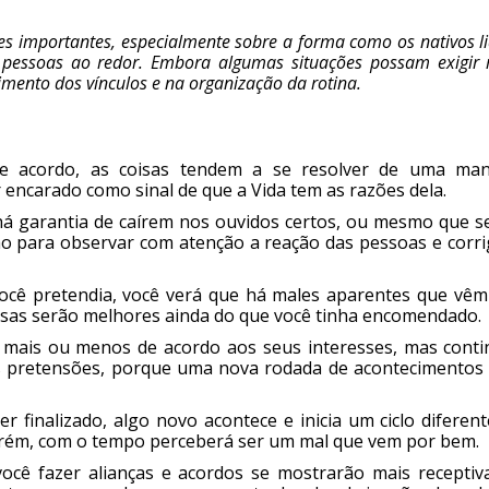
ões importantes, especialmente sobre a forma como os nativos 
 pessoas ao redor. Embora algumas situações possam exigir
imento dos vínculos e na organização da rotina.
de acordo, as coisas tendem a se resolver de uma man
 encarado como sinal de que a Vida tem as razões dela.
 há garantia de caírem nos ouvidos certos, ou mesmo que s
o para observar com atenção a reação das pessoas e corrig
você pretendia, você verá que há males aparentes que vêm
isas serão melhores ainda do que você tinha encomendado.
mais ou menos de acordo aos seus interesses, mas conti
as pretensões, porque uma nova rodada de acontecimentos
 finalizado, algo novo acontece e inicia um ciclo diferen
porém, com o tempo perceberá ser um mal que vem por bem.
ocê fazer alianças e acordos se mostrarão mais receptiva