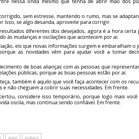
 Entre nessa onda mesmo que tenha de abrir mão dos pl
 corrigido, sem estresse, mantendo o rumo, mas se adaptan
 isso, se algo desanda, aproveite para corrigir.
sultados diferentes dos desejados, agora é a hora certa 
ndo às mudanças e oscilações que acontecem por aí.
liação, eis que novas informações surgem e embaralham o j
porque as novidades vêm para ajudar você a tomar deci
lecimento de boas alianças com as pessoas que representa
elações públicas, porque as boas pessoas estão por aí.
nteça, também é aquilo que você faça acontecer com os recu
 e não cheguem a cobrir suas necessidades. Em frente.
certou, considere isso temporário, porque logo mais você 
vida oscila, mas continua sendo confiável. Em frente.
o
signo
zodíaco