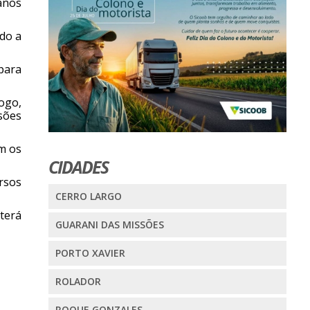
anos
do a
para
ogo,
sões
m os
CIDADES
rsos
CERRO LARGO
terá
GUARANI DAS MISSÕES
PORTO XAVIER
ROLADOR
ROQUE GONZALES