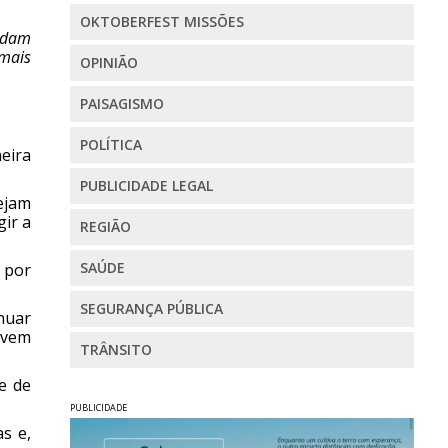
OKTOBERFEST MISSÕES
lidam
 mais
OPINIÃO
PAISAGISMO
POLÍTICA
eira
PUBLICIDADE LEGAL
ejam
ir a
REGIÃO
SAÚDE
 por
SEGURANÇA PÚBLICA
nuar
 vem
TRÂNSITO
te de
PUBLICIDADE
s e,