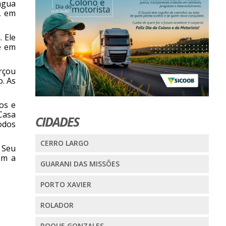
água
, em
. Ele
e em
orçou
o. As
os e
Casa
CIDADES
odos
CERRO LARGO
. Seu
am a
GUARANI DAS MISSÕES
PORTO XAVIER
ROLADOR
ROQUE GONZALES