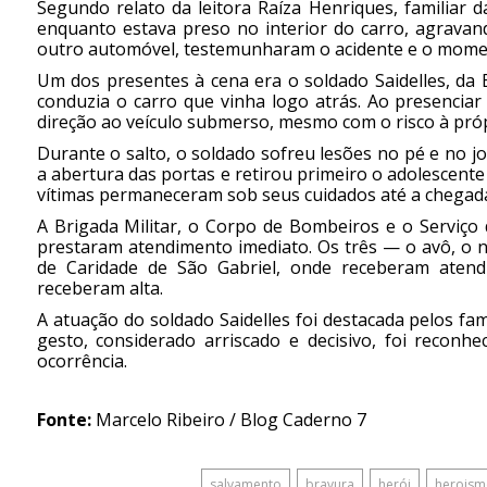
Segundo relato da leitora Raíza Henriques, familiar 
enquanto estava preso no interior do carro, agravan
outro automóvel, testemunharam o acidente e o momen
Um dos presentes à cena era o soldado Saidelles, da B
conduzia o carro que vinha logo atrás. Ao presenciar
direção ao veículo submerso, mesmo com o risco à própr
Durante o salto, o soldado sofreu lesões no pé e no j
a abertura das portas e retirou primeiro o adolescente
vítimas permaneceram sob seus cuidados até a chegad
A Brigada Militar, o Corpo de Bombeiros e o Serviç
prestaram atendimento imediato. Os três — o avô, o 
de Caridade de São Gabriel, onde receberam atend
receberam alta.
A atuação do soldado Saidelles foi destacada pelos fa
gesto, considerado arriscado e decisivo, foi reco
ocorrência.
Fonte:
Marcelo Ribeiro / Blog Caderno 7
salvamento
bravura
herói
herois