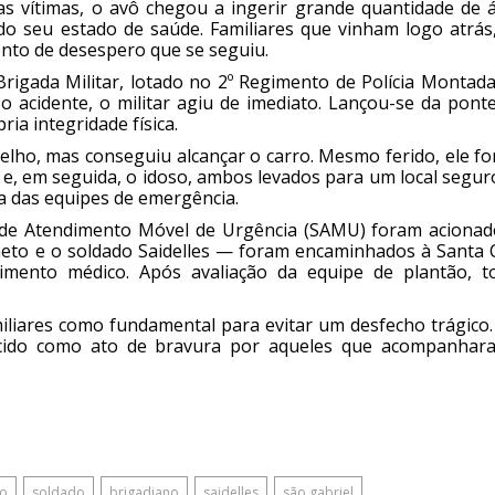
das vítimas, o avô chegou a ingerir grande quantidade de 
do seu estado de saúde. Familiares que vinham logo atrás
to de desespero que se seguiu.
rigada Militar, lotado no 2º Regimento de Polícia Montada
 o acidente, o militar agiu de imediato. Lançou-se da pont
ia integridade física.
oelho, mas conseguiu alcançar o carro. Mesmo ferido, ele f
 e, em seguida, o idoso, ambos levados para um local segur
a das equipes de emergência.
o de Atendimento Móvel de Urgência (SAMU) foram acionad
neto e o soldado Saidelles — foram encaminhados à Santa 
imento médico. Após avaliação da equipe de plantão, t
miliares como fundamental para evitar um desfecho trágico
nhecido como ato de bravura por aqueles que acompanhar
mo
soldado
brigadiano
saidelles
são gabriel