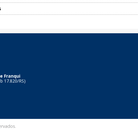
6
e Franqui
Tb 17.820/RS)
ervados.