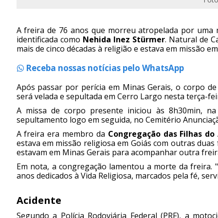
A freira de 76 anos que morreu atropelada por uma m
identificada como
Nehida Inez Stürmer
. Natural de 
mais de cinco décadas à religião e estava em missão em
Receba nossas notícias pelo WhatsApp
Após passar por perícia em Minas Gerais, o corpo de
será velada e sepultada em Cerro Largo nesta terça-feir
A missa de corpo presente iniciou às 8h30min, n
sepultamento logo em seguida, no Cemitério Anunciaç
A freira era membro da
Congregação das Filhas do
estava em missão religiosa em Goiás com outras duas f
estavam em Minas Gerais para acompanhar outra freir
Em nota, a congregação lamentou a morte da freira. "
anos dedicados à Vida Religiosa, marcados pela fé, ser
Acidente
Segundo a Polícia Rodoviária Federal (PRF), a motoc