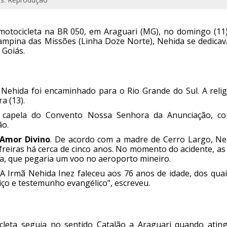
otocicleta na BR 050, em Araguari (MG), no domingo (11),
Campina das Missões (Linha Doze Norte), Nehida se dedicav
 Goiás.
 Nehida foi encaminhado para o Rio Grande do Sul. A relig
a (13).
a capela do Convento Nossa Senhora da Anunciação, c
ão.
 Amor Divino
. De acordo com a madre de Cerro Largo, Ne
reiras há cerca de cinco anos. No momento do acidente, as
a, que pegaria um voo no aeroporto mineiro.
A Irmã Nehida Inez faleceu aos 76 anos de idade, dos quai
viço e testemunho evangélico", escreveu.
icleta seguia no sentido Catalão a Araguari quando ating