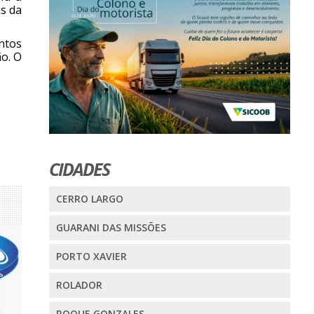
s da
ntos
o. O
CIDADES
CERRO LARGO
GUARANI DAS MISSÕES
PORTO XAVIER
ROLADOR
ROQUE GONZALES