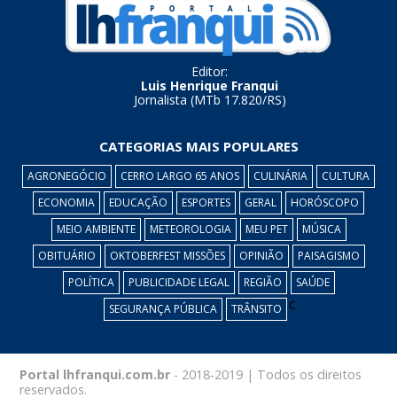
Editor:
Luis Henrique Franqui
Jornalista (MTb 17.820/RS)
CATEGORIAS MAIS POPULARES
AGRONEGÓCIO
CERRO LARGO 65 ANOS
CULINÁRIA
CULTURA
ECONOMIA
EDUCAÇÃO
ESPORTES
GERAL
HORÓSCOPO
MEIO AMBIENTE
METEOROLOGIA
MEU PET
MÚSICA
OBITUÁRIO
OKTOBERFEST MISSÕES
OPINIÃO
PAISAGISMO
POLÍTICA
PUBLICIDADE LEGAL
REGIÃO
SAÚDE
c
SEGURANÇA PÚBLICA
TRÂNSITO
Portal lhfranqui.com.br
- 2018-2019 | Todos os direitos
reservados.