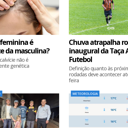
 feminina é
Chuva atrapalha r
te da masculina?
inaugural da Taça 
Futebol
alvície não é
ente genética
Definição quanto às próxi
rodadas deve acontecer at
feira
O
METEOROLOGIA