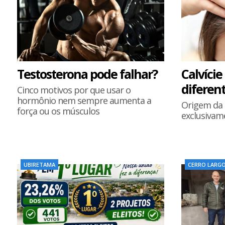
Testosterona pode falhar?
Calvície
diferen
Cinco motivos por que usar o
hormônio nem sempre aumenta a
Origem da c
força ou os músculos
exclusivam
UBIRETAMA
CERRO LARG