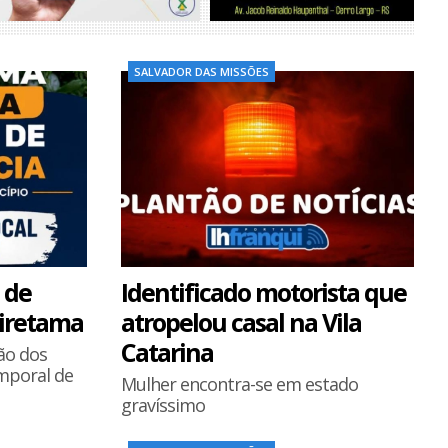
SALVADOR DAS MISSÕES
 de
Identificado motorista que
iretama
atropelou casal na Vila
Catarina
ão dos
mporal de
Mulher encontra-se em estado
gravíssimo