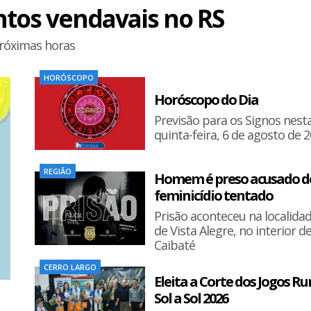
entos vendavais no RS
próximas horas
HORÓSCOPO
Horóscopo do Dia
Previsão para os Signos nest
quinta-feira, 6 de agosto de 
REGIÃO
Homem é preso acusado d
feminicídio tentado
Prisão aconteceu na localida
de Vista Alegre, no interior d
Caibaté
CERRO LARGO
Eleita a Corte dos Jogos Ru
Sol a Sol 2026