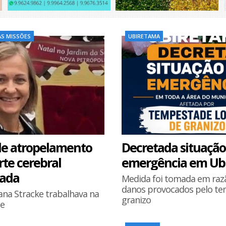
AS MISSÕES
UBIRETAMA
de atropelamento
Decretada situação
te cerebral
emergência em Ub
mada
Medida foi tomada em raz
danos provocados pelo te
ana Stracke trabalhava na
granizo
e