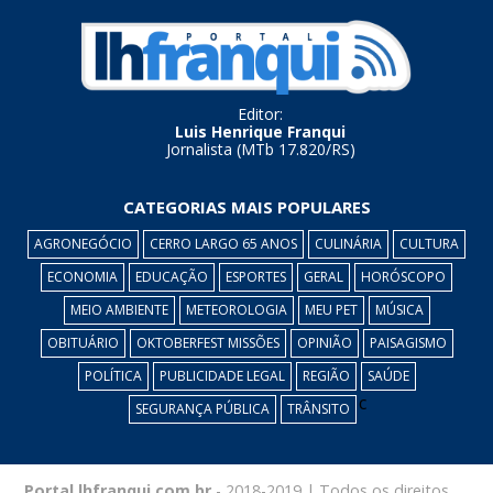
Editor:
Luis Henrique Franqui
Jornalista (MTb 17.820/RS)
CATEGORIAS MAIS POPULARES
AGRONEGÓCIO
CERRO LARGO 65 ANOS
CULINÁRIA
CULTURA
ECONOMIA
EDUCAÇÃO
ESPORTES
GERAL
HORÓSCOPO
MEIO AMBIENTE
METEOROLOGIA
MEU PET
MÚSICA
OBITUÁRIO
OKTOBERFEST MISSÕES
OPINIÃO
PAISAGISMO
POLÍTICA
PUBLICIDADE LEGAL
REGIÃO
SAÚDE
c
SEGURANÇA PÚBLICA
TRÂNSITO
Portal lhfranqui.com.br
- 2018-2019 | Todos os direitos