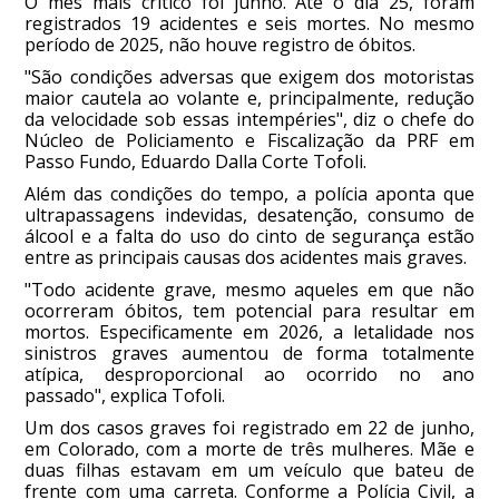
O mês mais crítico foi junho. Até o dia 25, foram
registrados 19 acidentes e seis mortes. No mesmo
período de 2025, não houve registro de óbitos.
"São condições adversas que exigem dos motoristas
maior cautela ao volante e, principalmente, redução
da velocidade sob essas intempéries", diz o chefe do
Núcleo de Policiamento e Fiscalização da PRF em
Passo Fundo, Eduardo Dalla Corte Tofoli.
Além das condições do tempo, a polícia aponta que
ultrapassagens indevidas, desatenção, consumo de
álcool e a falta do uso do cinto de segurança estão
entre as principais causas dos acidentes mais graves.
"Todo acidente grave, mesmo aqueles em que não
ocorreram óbitos, tem potencial para resultar em
mortos. Especificamente em 2026, a letalidade nos
sinistros graves aumentou de forma totalmente
atípica, desproporcional ao ocorrido no ano
passado", explica Tofoli.
Um dos casos graves foi registrado em 22 de junho,
em Colorado, com a morte de três mulheres. Mãe e
duas filhas estavam em um veículo que bateu de
frente com uma carreta. Conforme a Polícia Civil, a