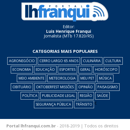
Editor:
Luis Henrique Franqui
Jornalista (MTb 17.820/RS)
CATEGORIAS MAIS POPULARES
AGRONEGÓCIO
CERRO LARGO 65 ANOS
CULINÁRIA
CULTURA
ECONOMIA
EDUCAÇÃO
ESPORTES
GERAL
HORÓSCOPO
MEIO AMBIENTE
METEOROLOGIA
MEU PET
MÚSICA
OBITUÁRIO
OKTOBERFEST MISSÕES
OPINIÃO
PAISAGISMO
POLÍTICA
PUBLICIDADE LEGAL
REGIÃO
SAÚDE
c
SEGURANÇA PÚBLICA
TRÂNSITO
Portal lhfranqui.com.br
- 2018-2019 | Todos os direitos