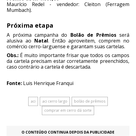
Maurício Redel - vendedor: Cleiton (Ferragem
Mumbach).
Próxima etapa
A próxima campanha do
Bolão de Prêmios
será
alusiva ao
Natal
. Então aproveitem, comprem no
comércio cerro-larguense e garantam suas cartelas.
Obs.:
É muito importante frisar que todos os campos
da cartela precisam estar corretamente preenchidos,
caso contrário a cartela é descartada.
Fonte:
Luis Henrique Franqui
aci
aci cerro largo
bolão de prêmios
comprar em cerro dá sorte
O CONTEÚDO CONTINUA DEPOIS DA PUBLICIDADE