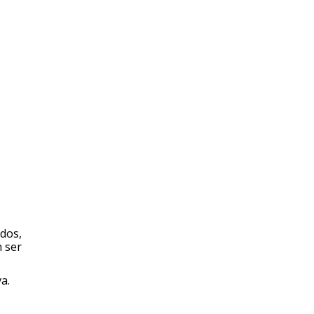
dos,
m ser
a.