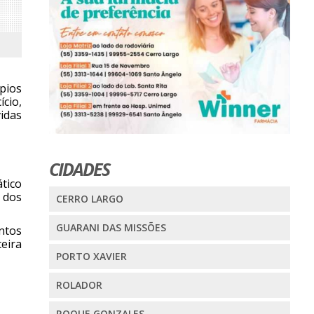
ípios
cio,
vidas
CIDADES
tico
 dos
CERRO LARGO
GUARANI DAS MISSÕES
ntos
eira
PORTO XAVIER
ROLADOR
ROQUE GONZALES