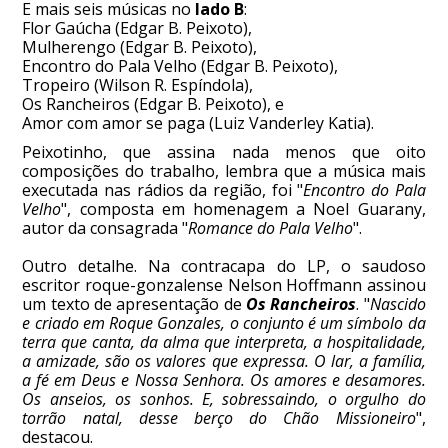
E mais seis músicas no
lado B
:
Flor Gaúcha (Edgar B. Peixoto),
Mulherengo (Edgar B. Peixoto),
Encontro do Pala Velho (Edgar B. Peixoto),
Tropeiro (Wilson R. Espíndola),
Os Rancheiros (Edgar B. Peixoto), e
Amor com amor se paga (Luiz Vanderley Katia).
Peixotinho, que assina nada menos que oito
composições do trabalho, lembra que a música mais
executada nas rádios da região, foi "
Encontro do Pala
Velho
", composta em homenagem a Noel Guarany,
autor da consagrada "
Romance do Pala Velho
".
Outro detalhe. Na contracapa do LP, o saudoso
escritor roque-gonzalense Nelson Hoffmann assinou
um texto de apresentação de
Os Rancheiros
. "
Nascido
e criado em Roque Gonzales, o conjunto é um símbolo da
terra que canta, da alma que interpreta, a hospitalidade,
a amizade, são os valores que expressa. O lar, a família,
a fé em Deus e Nossa Senhora. Os amores e desamores.
Os anseios, os sonhos. E, sobressaindo, o orgulho do
torrão natal, desse berço do Chão Missioneiro
",
destacou.