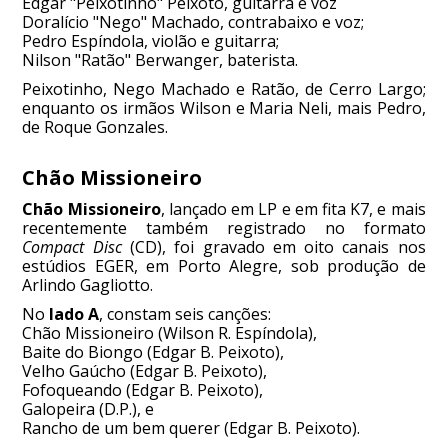
Edgar "Peixotinho" Peixoto, guitarra e voz
Doralício "Nego" Machado, contrabaixo e voz;
Pedro Espíndola, violão e guitarra;
Nilson "Ratão" Berwanger, baterista.
Peixotinho, Nego Machado e Ratão, de Cerro Largo;
enquanto os irmãos Wilson e Maria Neli, mais Pedro,
de Roque Gonzales.
Chão Missioneiro
Chão Missioneiro
, lançado em LP e em fita K7, e mais
recentemente também registrado no formato
Compact Disc
(CD), foi gravado em oito canais nos
estúdios EGER, em Porto Alegre, sob produção de
Arlindo Gagliotto.
No
lado A
, constam seis canções:
Chão Missioneiro (Wilson R. Espíndola),
Baite do Biongo (Edgar B. Peixoto),
Velho Gaúcho (Edgar B. Peixoto),
Fofoqueando (Edgar B. Peixoto),
Galopeira (D.P.), e
Rancho de um bem querer (Edgar B. Peixoto).