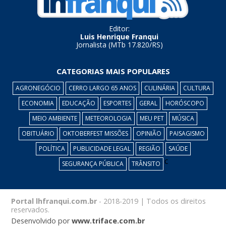
Editor:
Luis Henrique Franqui
Jornalista (MTb 17.820/RS)
CATEGORIAS MAIS POPULARES
AGRONEGÓCIO
CERRO LARGO 65 ANOS
CULINÁRIA
CULTURA
ECONOMIA
EDUCAÇÃO
ESPORTES
GERAL
HORÓSCOPO
MEIO AMBIENTE
METEOROLOGIA
MEU PET
MÚSICA
OBITUÁRIO
OKTOBERFEST MISSÕES
OPINIÃO
PAISAGISMO
POLÍTICA
PUBLICIDADE LEGAL
REGIÃO
SAÚDE
c
SEGURANÇA PÚBLICA
TRÂNSITO
Portal lhfranqui.com.br
- 2018-2019 | Todos os direitos
reservados.
Desenvolvido por
www.triface.com.br