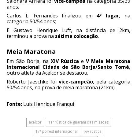
Saionara Arriera foi
vice-campeã
na categoria 35/39
anos.
Carlos L. Fernandes finalizou em
4º lugar
, na
categoria 50/54 anos;
E Gustavo Henrique Luft, na distância de 2km,
terminou a prova na
sétima colocação
.
Meia Maratona
Em São Borja, na
XIV Rústica
e
V Meia Maratona
Internacional Cidade de São Borja/Santo Tomé
,
outro atleta da Acelcor se destacou.
Roberto Jaeschke foi
vice-campeão
, pela categoria
50/54 anos, na prova de meia maratona (21km).
Fonte:
Luis Henrique Franqui
acelcor
11ª rústica de guarani das missões
17ª polfest internacional
xiv rústica