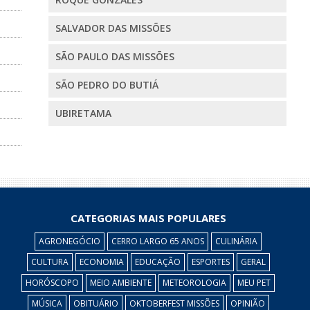
SALVADOR DAS MISSÕES
SÃO PAULO DAS MISSÕES
SÃO PEDRO DO BUTIÁ
UBIRETAMA
CATEGORIAS MAIS POPULARES
AGRONEGÓCIO
CERRO LARGO 65 ANOS
CULINÁRIA
CULTURA
ECONOMIA
EDUCAÇÃO
ESPORTES
GERAL
HORÓSCOPO
MEIO AMBIENTE
METEOROLOGIA
MEU PET
MÚSICA
OBITUÁRIO
OKTOBERFEST MISSÕES
OPINIÃO