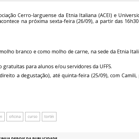
iação Cerro-larguense da Etnia Italiana (ACEI) e Universi
acontece na próxima sexta-feira (26/09), a partir das 16h3
molho branco e como molho de carne, na sede da Etnia Itali
o gratuitas para alunos e/ou servidores da UFFS.
reito a degustação), até quinta-feira (25/09), com Camili,
ei
oficina
curso
tortéi
NUA DEPOIS DA PUBLICIDADE