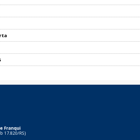
rta
6
e Franqui
Tb 17.820/RS)