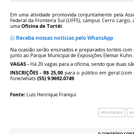
Em uma atividade promovida conjuntamente pela Assoc
Federal da Fronteira Sul (UFFS), campus Cerro Largo, 
uma
Oficina de Tortéi
.
Receba nossas notícias pelo WhatsApp
Na ocasião serão ensinados e preparados tortéis com 
junto ao Parque Municipal de Exposições Elemar Kuhn.
VAGAS -
Há 20 vagas para a oficina, sendo que duas sã
INSCRIÇÕES - R$ 25,00
para o público em geral (com di
fone/whats
(55) 9.9692.0749
.
Fonte:
Luis Henrique Franqui
etnia italiana
ac
O CONTEÚDO CONTI