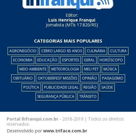
Editor:
Luis Henrique Franqui
Jornalista (MTb 17.820/RS)
CATEGORIAS MAIS POPULARES
AGRONEGÓCIO
CERRO LARGO 65 ANOS
CULINÁRIA
CULTURA
ECONOMIA
EDUCAÇÃO
ESPORTES
GERAL
HORÓSCOPO
MEIO AMBIENTE
METEOROLOGIA
MEU PET
MÚSICA
OBITUÁRIO
OKTOBERFEST MISSÕES
OPINIÃO
PAISAGISMO
POLÍTICA
PUBLICIDADE LEGAL
REGIÃO
SAÚDE
c
SEGURANÇA PÚBLICA
TRÂNSITO
Portal lhfranqui.com.br
- 2018-2019 | Todos os direitos
reservados.
Desenvolvido por
www.triface.com.br