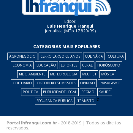
Editor:
Luis Henrique Franqui
Jornalista (MTb 17.820/RS)
CATEGORIAS MAIS POPULARES
AGRONEGÓCIO
CERRO LARGO 65 ANOS
CULINÁRIA
CULTURA
ECONOMIA
EDUCAÇÃO
ESPORTES
GERAL
HORÓSCOPO
MEIO AMBIENTE
METEOROLOGIA
MEU PET
MÚSICA
OBITUÁRIO
OKTOBERFEST MISSÕES
OPINIÃO
PAISAGISMO
POLÍTICA
PUBLICIDADE LEGAL
REGIÃO
SAÚDE
c
SEGURANÇA PÚBLICA
TRÂNSITO
Portal lhfranqui.com.br
- 2018-2019 | Todos os direitos
reservados.