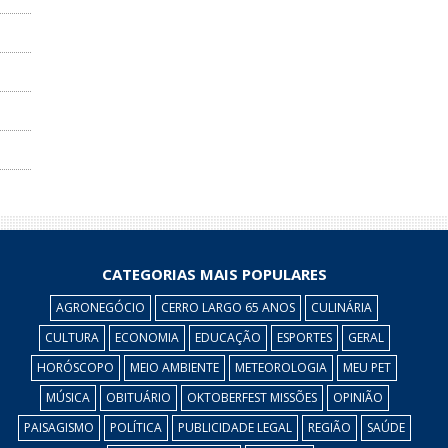
CATEGORIAS MAIS POPULARES
AGRONEGÓCIO
CERRO LARGO 65 ANOS
CULINÁRIA
CULTURA
ECONOMIA
EDUCAÇÃO
ESPORTES
GERAL
HORÓSCOPO
MEIO AMBIENTE
METEOROLOGIA
MEU PET
MÚSICA
OBITUÁRIO
OKTOBERFEST MISSÕES
OPINIÃO
PAISAGISMO
POLÍTICA
PUBLICIDADE LEGAL
REGIÃO
SAÚDE