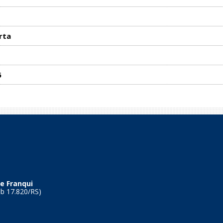
rta
6
e Franqui
Tb 17.820/RS)