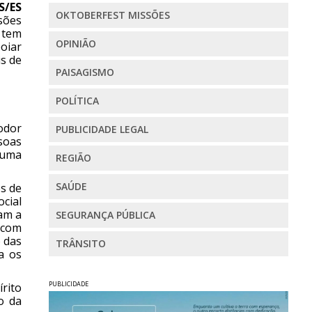
S/ES
OKTOBERFEST MISSÕES
sões
 tem
OPINIÃO
poiar
is de
PAISAGISMO
POLÍTICA
eodor
PUBLICIDADE LEGAL
soas
 uma
REGIÃO
SAÚDE
es de
cial
ram a
SEGURANÇA PÚBLICA
 com
 das
TRÂNSITO
a os
PUBLICIDADE
rito
o da