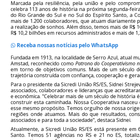
Marcada pela resiliência, pela união e pelo compro
celebra 113 anos de história na próxima segunda-feir
do Rio Grande do Sul e no Sul do Espírito Santo, a 
mais de 1.200 colaboradores, que atuam diariamente par
a realização de sonhos. Além disso, temos mais de R$ 10
R$ 10,2 bilhões em recursos administrados e mais de 1,3
Receba nossas notícias pelo WhatsApp
Fundada em 1913, na localidade de Serro Azul, atual mu
Amstad, reconhecido como
Patrono do Cooperativismo n
em torno de objetivos comuns. Mais de um século d
trajetória construída com confiança, cooperação e ger
Para o presidente da Sicredi União RS/ES, Sidnei Streje
associados, colaboradores e lideranças que acredita
e econômica. "Celebrar mais de um século de história 
construir esta caminhada. Nossa Cooperativa nasceu 
esse mesmo propósito. Temos orgulho de nossa origem
regiões onde atuamos. Mais do que resultados, cons
associados e para toda a sociedade", destaca Sidnei.
Atualmente, a Sicredi União RS/ES está presente em 
Santo. Temos 51 agências no RS e 21 no ES, totali