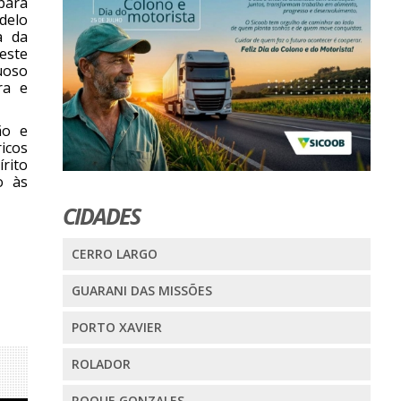
para
delo
a da
este
uoso
ra e
ão e
icos
rito
o às
CIDADES
CERRO LARGO
GUARANI DAS MISSÕES
PORTO XAVIER
ROLADOR
ROQUE GONZALES