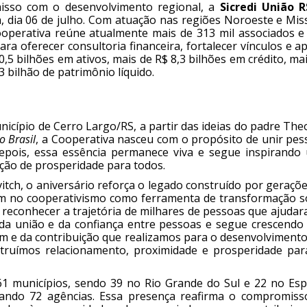
misso com o desenvolvimento regional, a
Sicredi União R
a, dia 06 de julho. Com atuação nas regiões Noroeste e Mis
Cooperativa reúne atualmente mais de 313 mil associados e
a oferecer consultoria financeira, fortalecer vínculos e a
,5 bilhões em ativos, mais de R$ 8,3 bilhões em crédito, ma
 bilhão de patrimônio líquido.
nicípio de Cerro Largo/RS, a partir das ideias do padre Th
o Brasil
, a Cooperativa nasceu com o propósito de unir pes
epois, essa essência permanece viva e segue inspirando
ação de prosperidade para todos.
vitch, o aniversário reforça o legado construído por geraçõ
ram no cooperativismo como ferramenta de transformação so
é reconhecer a trajetória de milhares de pessoas que ajuda
da união e da confiança entre pessoas e segue crescendo
 e da contribuição que realizamos para o desenvolvimento
truímos relacionamento, proximidade e prosperidade par
61 municípios, sendo 39 no Rio Grande do Sul e 22 no Espí
zando 72 agências. Essa presença reafirma o compromiss