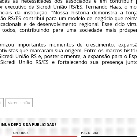
hadas às necessidades dos associados e em contribuir 
or executivo da Sicredi União RS/ES, Fernando Haas, o mo
ciais da instituição. "Nossa história demonstra a forç
ião RS/ES contribui para um modelo de negócio que reinv
ucacionais e de desenvolvimento regional. Esse ciclo virt
a todos, contribuindo para uma sociedade mais próspe
gonizou importantes momentos de crescimento, expans
ativistas que marcaram sua origem. Entre os marcos histór
Sicredi União RS e, posteriormente, a expansão para o Espí
Sicredi União RS/ES e fortalecendo sua presença junt
i
sicredi união
NUA DEPOIS DA PUBLICIDADE
PUBLICIDADE
PUBLICIDADE